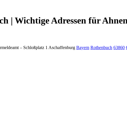
 | Wichtige Adressen für Ahnen
rmeldeamt –
Schloßplatz 1
Aschaffenburg
Bayern
Rothenbuch
63860