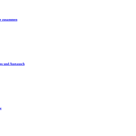
er zusammen
ps und Austausch
e