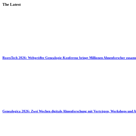
The Latest
RootsTech 2026: Weltgrößte Genealogie-Konferenz bringt Millionen Ahnenforscher zusa
Genealogica 2026: Zwei Wochen digitale Ahnenforschung mit Vorträgen, Workshops und A