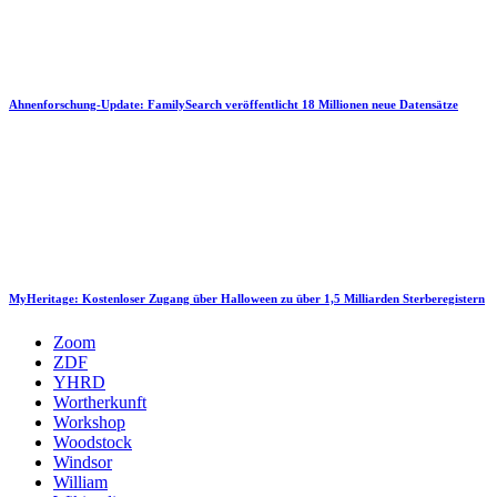
Ahnenforschung-Update: FamilySearch veröffentlicht 18 Millionen neue Datensätze
MyHeritage: Kostenloser Zugang über Halloween zu über 1,5 Milliarden Sterberegistern
Zoom
ZDF
YHRD
Wortherkunft
Workshop
Woodstock
Windsor
William