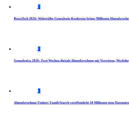
1
RootsTech 2026: Weltgrößte Genealogie-Konferenz bringt Millionen Ahnenforsch
2
Genealogica 2026: Zwei Wochen digitale Ahnenforschung mit Vorträgen, Worksho
3
Ahnenforschung-Update: FamilySearch veröffentlicht 18 Millionen neue Datensätz