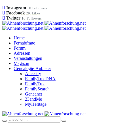
Instagram
10
Followers
Facebook
2K
Likes
Twitter
10
Followers
Home
Fernabfrage
Forum
Adressen
Veranstaltungen
Magazin
Genealogie-Anbieter
Ancestry
FamilyTreeDNA
FamilyTree
FamilySearch
Geneanet
23andMe
MyHeritage