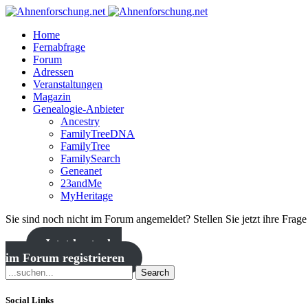
Home
Fernabfrage
Forum
Adressen
Veranstaltungen
Magazin
Genealogie-Anbieter
Ancestry
FamilyTreeDNA
FamilyTree
FamilySearch
Geneanet
23andMe
MyHeritage
Sie sind noch nicht im Forum angemeldet? Stellen Sie jetzt ihre Frag
Jetzt kostenlos
im Forum registrieren
Search
Social Links