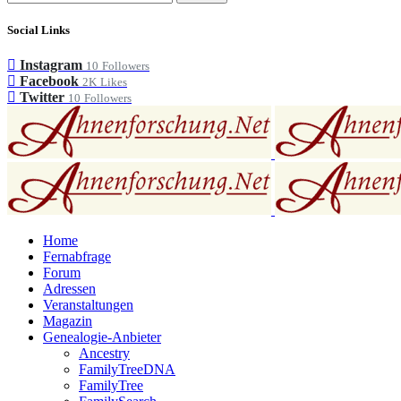
Social Links
Instagram
10
Followers
Facebook
2K
Likes
Twitter
10
Followers
Home
Fernabfrage
Forum
Adressen
Veranstaltungen
Magazin
Genealogie-Anbieter
Ancestry
FamilyTreeDNA
FamilyTree