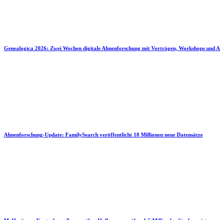
Genealogica 2026: Zwei Wochen digitale Ahnenforschung mit Vorträgen, Workshops und A
Ahnenforschung-Update: FamilySearch veröffentlicht 18 Millionen neue Datensätze