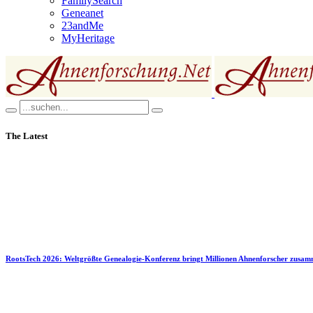
FamilySearch
Geneanet
23andMe
MyHeritage
The Latest
RootsTech 2026: Weltgrößte Genealogie-Konferenz bringt Millionen Ahnenforscher zusa