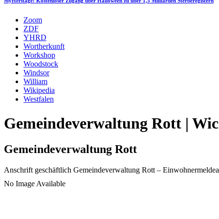
MyHeritage: Kostenloser Zugang über Halloween zu über 1,5 Milliarden Sterberegistern
Zoom
ZDF
YHRD
Wortherkunft
Workshop
Woodstock
Windsor
William
Wikipedia
Westfalen
Gemeindeverwaltung Rott | Wic
Gemeindeverwaltung Rott
Anschrift geschäftlich
Gemeindeverwaltung Rott
– Einwohnermeldea
No Image Available