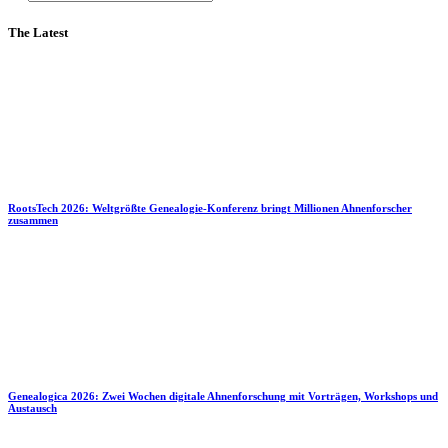
The Latest
RootsTech 2026: Weltgrößte Genealogie-Konferenz bringt Millionen Ahnenforscher
zusammen
Genealogica 2026: Zwei Wochen digitale Ahnenforschung mit Vorträgen, Workshops und
Austausch