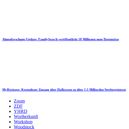
Ahnenforschung-Update: FamilySearch veröffentlicht 18 Millionen neue Datensätze
MyHeritage: Kostenloser Zugang über Halloween zu über 1,5 Milliarden Sterberegistern
Zoom
ZDF
YHRD
Wortherkunft
Workshop
Woodstock