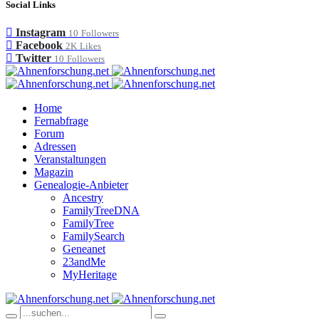
Social Links
Instagram
10
Followers
Facebook
2K
Likes
Twitter
10
Followers
Home
Fernabfrage
Forum
Adressen
Veranstaltungen
Magazin
Genealogie-Anbieter
Ancestry
FamilyTreeDNA
FamilyTree
FamilySearch
Geneanet
23andMe
MyHeritage