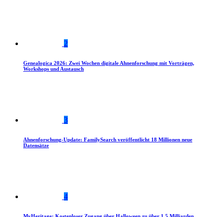
2
Genealogica 2026: Zwei Wochen digitale Ahnenforschung mit Vorträgen,
Workshops und Austausch
3
Ahnenforschung-Update: FamilySearch veröffentlicht 18 Millionen neue
Datensätze
4
MyHeritage: Kostenloser Zugang über Halloween zu über 1,5 Milliarden