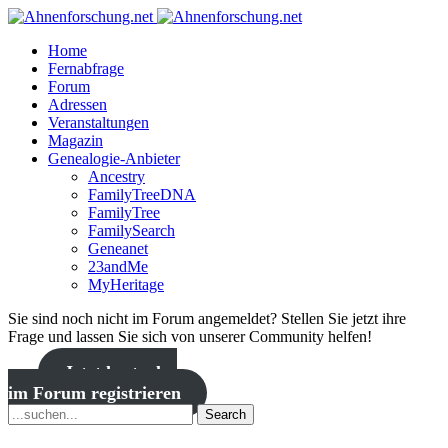
Home
Fernabfrage
Forum
Adressen
Veranstaltungen
Magazin
Genealogie-Anbieter
Ancestry
FamilyTreeDNA
FamilyTree
FamilySearch
Geneanet
23andMe
MyHeritage
Sie sind noch nicht im Forum angemeldet? Stellen Sie jetzt ihre
Frage und lassen Sie sich von unserer Community helfen!
Jetzt kostenlos
im Forum registrieren
Search