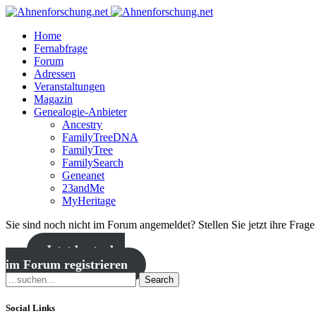
Home
Fernabfrage
Forum
Adressen
Veranstaltungen
Magazin
Genealogie-Anbieter
Ancestry
FamilyTreeDNA
FamilyTree
FamilySearch
Geneanet
23andMe
MyHeritage
Sie sind noch nicht im Forum angemeldet? Stellen Sie jetzt ihre Frag
Jetzt kostenlos
im Forum registrieren
Search
Social Links