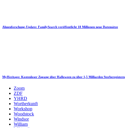
Ahnenforschung-Update: FamilySearch veröffentlicht 18 Millionen neue Datensätze
MyHeritage: Kostenloser Zugang über Halloween zu über 1,5 Milliarden Sterberegistern
Zoom
ZDF
YHRD
Wortherkunft
Workshop
Woodstock
Windsor
William