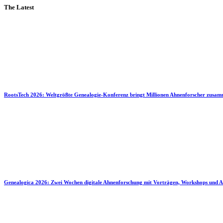
The Latest
RootsTech 2026: Weltgrößte Genealogie-Konferenz bringt Millionen Ahnenforscher zusa
Genealogica 2026: Zwei Wochen digitale Ahnenforschung mit Vorträgen, Workshops und A