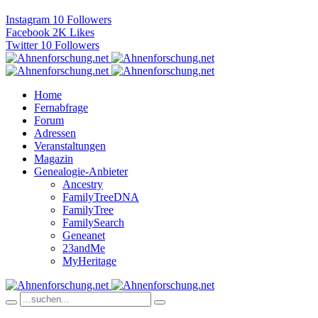
Instagram
10
Followers
Facebook
2K
Likes
Twitter
10
Followers
Home
Fernabfrage
Forum
Adressen
Veranstaltungen
Magazin
Genealogie-Anbieter
Ancestry
FamilyTreeDNA
FamilyTree
FamilySearch
Geneanet
23andMe
MyHeritage