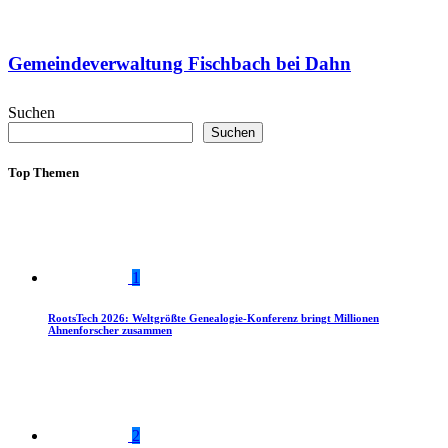
Gemeindeverwaltung Fischbach bei Dahn
Suchen
Suchen
Top Themen
1
RootsTech 2026: Weltgrößte Genealogie-Konferenz bringt Millionen
Ahnenforscher zusammen
2