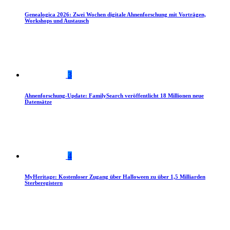
Genealogica 2026: Zwei Wochen digitale Ahnenforschung mit Vorträgen,
Workshops und Austausch
3
Ahnenforschung-Update: FamilySearch veröffentlicht 18 Millionen neue
Datensätze
4
MyHeritage: Kostenloser Zugang über Halloween zu über 1,5 Milliarden
Sterberegistern