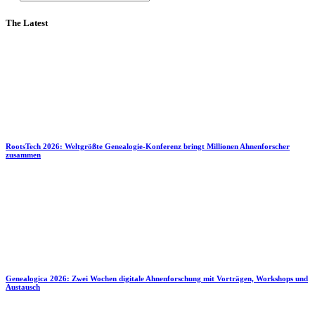
The Latest
RootsTech 2026: Weltgrößte Genealogie-Konferenz bringt Millionen Ahnenforscher
zusammen
Genealogica 2026: Zwei Wochen digitale Ahnenforschung mit Vorträgen, Workshops und
Austausch