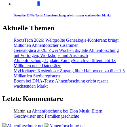
5
Boom bei DNA-Tests: Ahnenforschung erlebt rasant wachsenden Markt
Aktuelle Themen
RootsTech 2026: Weltgrößte Genealogie-Konferenz bringt
Millionen Ahnenforscher zusammen
Genealogica 2026: Zwei Wochen digitale Ahnenforschung
mit Vorträgen, Workshops und Austausch
Ahnenforschung-Update: FamilySearch veröffentlicht 18
Millionen neue Datensätze
MyHeritage: Kostenloser Zugang über Halloween zu über 1,5
Milliarden Sterberegistern
Boom bei DNA-Tests: Ahnenforschung erlebt rasant
wachsenden Markt
Letzte Kommentare
Martin
zu
Ahnenforschung bei Elon Musk: Eltern,
Geschwister und Familiengeschichte