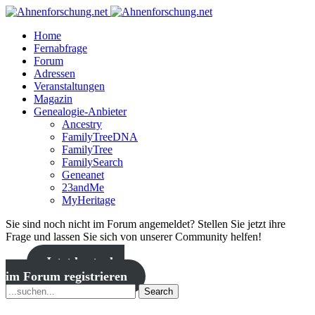
Home
Fernabfrage
Forum
Adressen
Veranstaltungen
Magazin
Genealogie-Anbieter
Ancestry
FamilyTreeDNA
FamilyTree
FamilySearch
Geneanet
23andMe
MyHeritage
Sie sind noch nicht im Forum angemeldet? Stellen Sie jetzt ihre
Frage und lassen Sie sich von unserer Community helfen!
Jetzt kostenlos
im Forum registrieren
Search