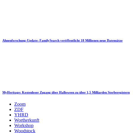
Ahnenforschung-Update: FamilySearch veröffentlicht 18 Millionen neue Datensätze
MyHeritage: Kostenloser Zugang über Halloween zu über 1,5 Milliarden Sterberegistern
Zoom
ZDF
YHRD
Wortherkunft
Workshop
Woodstock