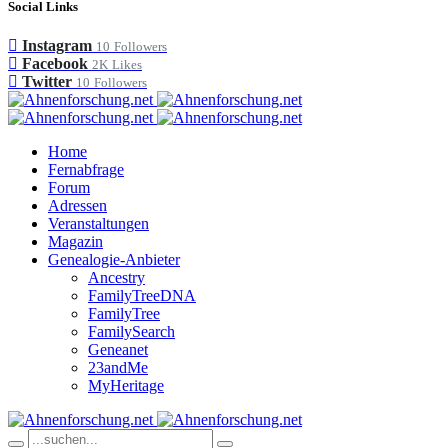
Social Links
Instagram
10
Followers
Facebook
2K
Likes
Twitter
10
Followers
Home
Fernabfrage
Forum
Adressen
Veranstaltungen
Magazin
Genealogie-Anbieter
Ancestry
FamilyTreeDNA
FamilyTree
FamilySearch
Geneanet
23andMe
MyHeritage