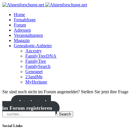
Home
Fernabfrage
Forum
Adressen
Veranstaltungen
Magazin
Genealogie-Anbieter
Ancestry
FamilyTreeDNA
FamilyTree
FamilySearch
Geneanet
23andMe
MyHeritage
Sie sind noch nicht im Forum angemeldet? Stellen Sie jetzt ihre Frag
Jetzt kostenlos
im Forum registrieren
Search
Social Links