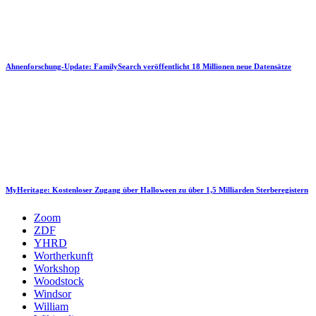
Ahnenforschung-Update: FamilySearch veröffentlicht 18 Millionen neue Datensätze
MyHeritage: Kostenloser Zugang über Halloween zu über 1,5 Milliarden Sterberegistern
Zoom
ZDF
YHRD
Wortherkunft
Workshop
Woodstock
Windsor
William