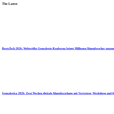
The Latest
RootsTech 2026: Weltgrößte Genealogie-Konferenz bringt Millionen Ahnenforscher zusa
Genealogica 2026: Zwei Wochen digitale Ahnenforschung mit Vorträgen, Workshops und A