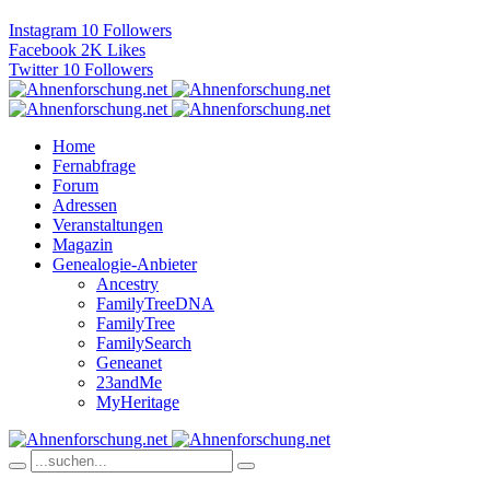
Instagram
10
Followers
Facebook
2K
Likes
Twitter
10
Followers
Home
Fernabfrage
Forum
Adressen
Veranstaltungen
Magazin
Genealogie-Anbieter
Ancestry
FamilyTreeDNA
FamilyTree
FamilySearch
Geneanet
23andMe
MyHeritage