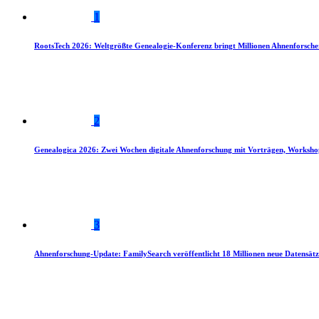
1
RootsTech 2026: Weltgrößte Genealogie-Konferenz bringt Millionen Ahnenforsch
2
Genealogica 2026: Zwei Wochen digitale Ahnenforschung mit Vorträgen, Worksho
3
Ahnenforschung-Update: FamilySearch veröffentlicht 18 Millionen neue Datensätz