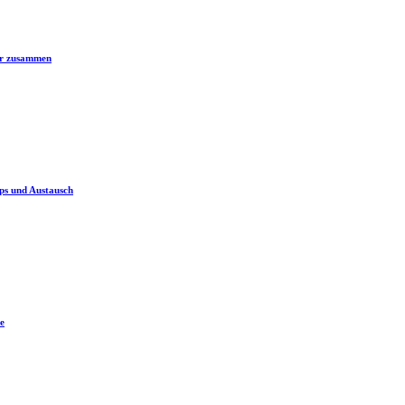
er zusammen
ps und Austausch
e