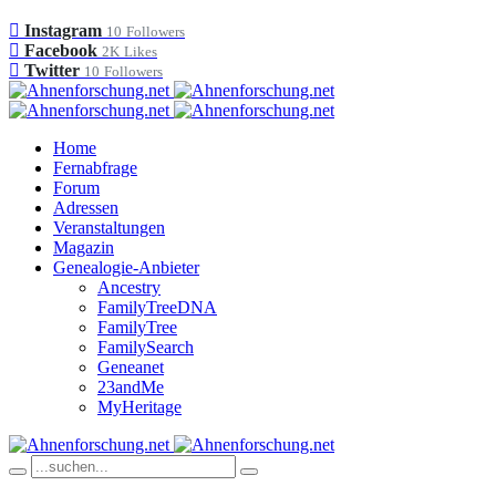
Instagram
10
Followers
Facebook
2K
Likes
Twitter
10
Followers
Home
Fernabfrage
Forum
Adressen
Veranstaltungen
Magazin
Genealogie-Anbieter
Ancestry
FamilyTreeDNA
FamilyTree
FamilySearch
Geneanet
23andMe
MyHeritage