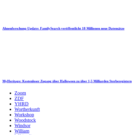
Ahnenforschung-Update: FamilySearch veröffentlicht 18 Millionen neue Datensätze
MyHeritage: Kostenloser Zugang über Halloween zu über 1,5 Milliarden Sterberegistern
Zoom
ZDF
YHRD
Wortherkunft
Workshop
Woodstock
Windsor
William