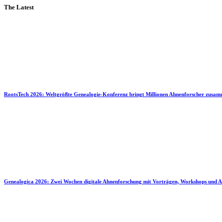
The Latest
RootsTech 2026: Weltgrößte Genealogie-Konferenz bringt Millionen Ahnenforscher zusa
Genealogica 2026: Zwei Wochen digitale Ahnenforschung mit Vorträgen, Workshops und A