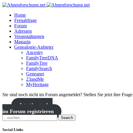
Home
Fernabfrage
Forum
Adressen
Veranstaltungen
Magazin
Genealogie-Anbieter
Ancestry
FamilyTreeDNA
FamilyTree
FamilySearch
Geneanet
23andMe
MyHeritage
Sie sind noch nicht im Forum angemeldet? Stellen Sie jetzt ihre Frag
Jetzt kostenlos
im Forum registrieren
Search
Social Links