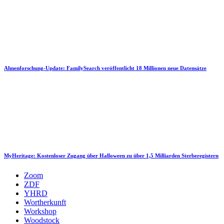
Ahnenforschung-Update: FamilySearch veröffentlicht 18 Millionen neue Datensätze
MyHeritage: Kostenloser Zugang über Halloween zu über 1,5 Milliarden Sterberegistern
Zoom
ZDF
YHRD
Wortherkunft
Workshop
Woodstock