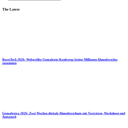
The Latest
RootsTech 2026: Weltgrößte Genealogie-Konferenz bringt Millionen Ahnenforscher
zusammen
Genealogica 2026: Zwei Wochen digitale Ahnenforschung mit Vorträgen, Workshops und
Austausch