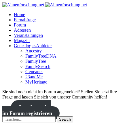
Home
Fernabfrage
Forum
Adressen
Veranstaltungen
Magazin
Genealogie-Anbieter
Ancestry
FamilyTreeDNA
FamilyTree
FamilySearch
Geneanet
23andMe
MyHeritage
Sie sind noch nicht im Forum angemeldet? Stellen Sie jetzt ihre
Frage und lassen Sie sich von unserer Community helfen!
Jetzt kostenlos
im Forum registrieren
Search