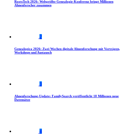
RootsTech 2026: Weltgrößte Genealogie-Konferenz bringt Millionen
Ahnenforscher zusammen
2
Genealogica 2026: Zwei Wochen digitale Ahnenforschung mit Vorträgen,
Workshops und Austausch
3
Ahnenforschung-Update: FamilySearch veröffentlicht 18 Millionen neue
Datensätze
4