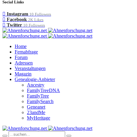
Social Links
Instagram
10
Followers
Facebook
2K
Likes
Twitter
10
Followers
Home
Fernabfrage
Forum
Adressen
Veranstaltungen
Magazin
Genealogie-Anbieter
Ancestry
FamilyTreeDNA
FamilyTree
FamilySearch
Geneanet
23andMe
MyHeritage