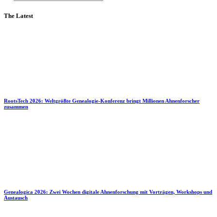
The Latest
RootsTech 2026: Weltgrößte Genealogie-Konferenz bringt Millionen Ahnenforscher
zusammen
Genealogica 2026: Zwei Wochen digitale Ahnenforschung mit Vorträgen, Workshops und
Austausch