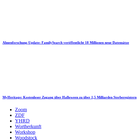
Ahnenforschung-Update: FamilySearch veröffentlicht 18 Millionen neue Datensätze
MyHeritage: Kostenloser Zugang über Halloween zu über 1,5 Milliarden Sterberegistern
Zoom
ZDF
YHRD
Wortherkunft
Workshop
Woodstock