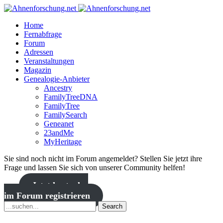
Home
Fernabfrage
Forum
Adressen
Veranstaltungen
Magazin
Genealogie-Anbieter
Ancestry
FamilyTreeDNA
FamilyTree
FamilySearch
Geneanet
23andMe
MyHeritage
Sie sind noch nicht im Forum angemeldet? Stellen Sie jetzt ihre
Frage und lassen Sie sich von unserer Community helfen!
Jetzt kostenlos
im Forum registrieren
Search