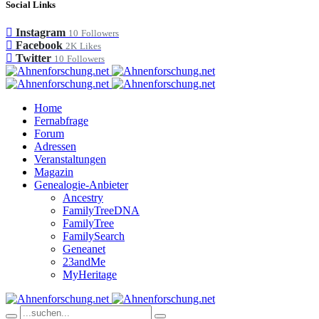
Social Links
Instagram
10
Followers
Facebook
2K
Likes
Twitter
10
Followers
Home
Fernabfrage
Forum
Adressen
Veranstaltungen
Magazin
Genealogie-Anbieter
Ancestry
FamilyTreeDNA
FamilyTree
FamilySearch
Geneanet
23andMe
MyHeritage