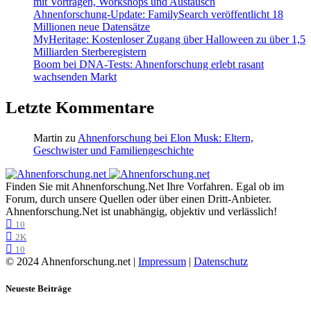
mit Vorträgen, Workshops und Austausch
Ahnenforschung-Update: FamilySearch veröffentlicht 18
Millionen neue Datensätze
MyHeritage: Kostenloser Zugang über Halloween zu über 1,5
Milliarden Sterberegistern
Boom bei DNA-Tests: Ahnenforschung erlebt rasant
wachsenden Markt
Letzte Kommentare
Martin
zu
Ahnenforschung bei Elon Musk: Eltern,
Geschwister und Familiengeschichte
Finden Sie mit Ahnenforschung.Net Ihre Vorfahren. Egal ob im
Forum, durch unsere Quellen oder über einen Dritt-Anbieter.
Ahnenforschung.Net ist unabhängig, objektiv und verlässlich!
10
2K
10
© 2024 Ahnenforschung.net |
Impressum
|
Datenschutz
Neueste Beiträge