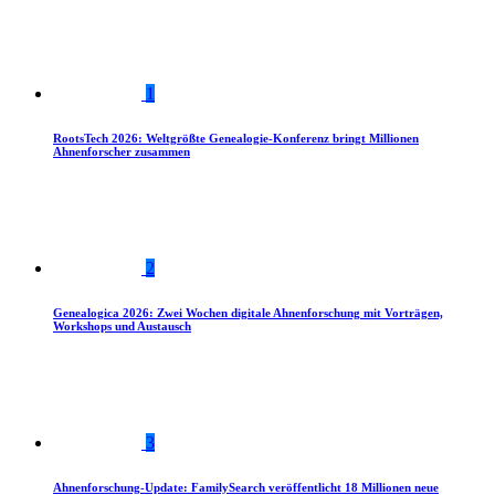
1
RootsTech 2026: Weltgrößte Genealogie-Konferenz bringt Millionen
Ahnenforscher zusammen
2
Genealogica 2026: Zwei Wochen digitale Ahnenforschung mit Vorträgen,
Workshops und Austausch
3
Ahnenforschung-Update: FamilySearch veröffentlicht 18 Millionen neue