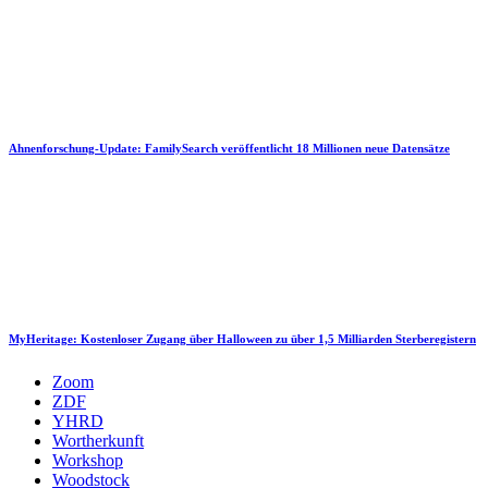
Ahnenforschung-Update: FamilySearch veröffentlicht 18 Millionen neue Datensätze
MyHeritage: Kostenloser Zugang über Halloween zu über 1,5 Milliarden Sterberegistern
Zoom
ZDF
YHRD
Wortherkunft
Workshop
Woodstock