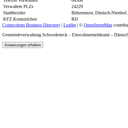
Telefon Vorwahlen
04308
Verwaltete PLZs
24229
Stadtbezirke
Birkenmoor, Dänisch-Nienhof, 
KFZ Kennzeichen
RD
Connections Business Directory
|
Leaflet
| ©
OpenStreetMap
contribu
Gemeindeverwaltung Schwedeneck – Einwohnermeldeamt – Dänisc
Anweisungen erhalten