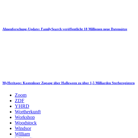
Ahnenforschung-Update: FamilySearch veröffentlicht 18 Millionen neue Datensätze
MyHeritage: Kostenloser Zugang über Halloween zu über 1,5 Milliarden Sterberegistern
Zoom
ZDF
YHRD
Wortherkunft
Workshop
Woodstock
Windsor
William