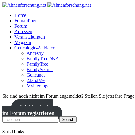
Home
Fernabfrage
Forum
Adressen
Veranstaltungen
Magazin
Genealogie-Anbieter
Ancestry
FamilyTreeDNA
FamilyTree
FamilySearch
Geneanet
23andMe
MyHeritage
Sie sind noch nicht im Forum angemeldet? Stellen Sie jetzt ihre Frag
Jetzt kostenlos
im Forum registrieren
Search
Social Links