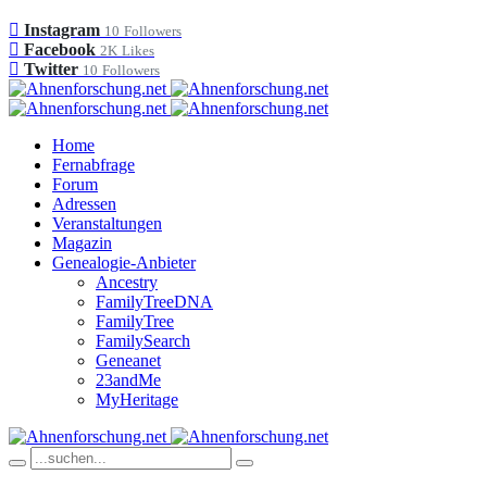
Instagram
10
Followers
Facebook
2K
Likes
Twitter
10
Followers
Home
Fernabfrage
Forum
Adressen
Veranstaltungen
Magazin
Genealogie-Anbieter
Ancestry
FamilyTreeDNA
FamilyTree
FamilySearch
Geneanet
23andMe
MyHeritage