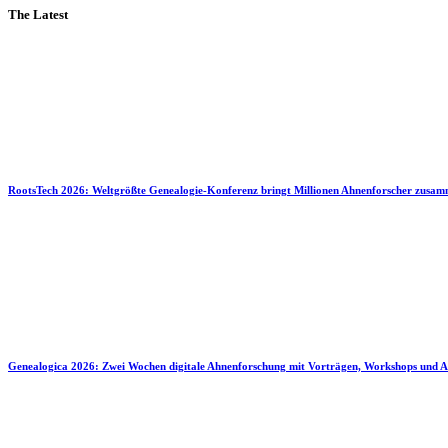
The Latest
RootsTech 2026: Weltgrößte Genealogie-Konferenz bringt Millionen Ahnenforscher zusa
Genealogica 2026: Zwei Wochen digitale Ahnenforschung mit Vorträgen, Workshops und A