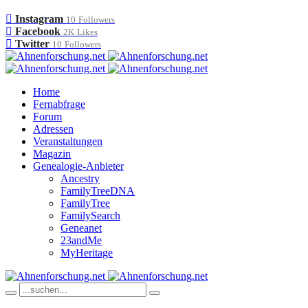
Instagram
10
Followers
Facebook
2K
Likes
Twitter
10
Followers
Home
Fernabfrage
Forum
Adressen
Veranstaltungen
Magazin
Genealogie-Anbieter
Ancestry
FamilyTreeDNA
FamilyTree
FamilySearch
Geneanet
23andMe
MyHeritage