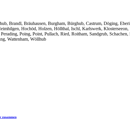
hub, Brandl, Bräuhausen, Burgham, Bürghub, Castrum, Döging, Ebering
eimhilgen, Hochöd, Holzen, Höllthal, Ischl, Karlswerk, Klosterseeon
Perading, Poing, Point, Pullach, Ried, Roitham, Sandgrub, Schachen, S
ching, Wattenham, Wöllhub
er zusammen