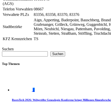
(AGS)
Telefon Vorwahlen
08667
Verwaltete PLZs
83356, 83358, 83370, 83376
Aign, Apperting, Baderpoint, Bauschberg, Brand
Grafenanger, Grilleck, Grünweg, Guggenbichl, H
Stadtbezirke
Mörn, Neubichl, Niesgau, Pattenham, Pavolding, 
Steinrab, Stetten, Straßham, Stöffling, Truchtla
KFZ Kennzeichen
TS
Suchen
Suchen
Top Themen
1
RootsTech 2026: Weltgrößte Genealogie-Konferenz bringt Millionen Ahnenforsch