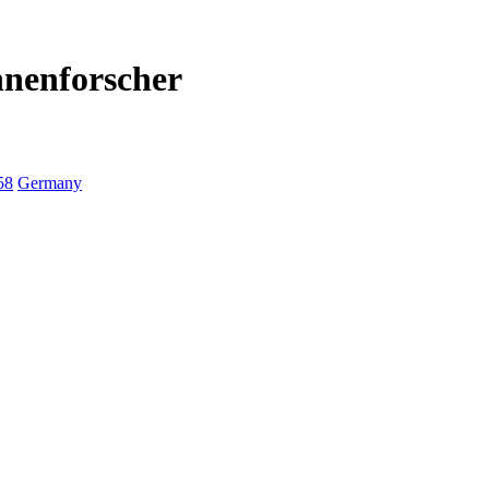
hnenforscher
58
Germany