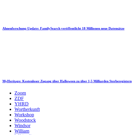
Ahnenforschung-Update: FamilySearch veröffentlicht 18 Millionen neue Datensätze
MyHeritage: Kostenloser Zugang über Halloween zu über 1,5 Milliarden Sterberegistern
Zoom
ZDF
YHRD
Wortherkunft
Workshop
Woodstock
Windsor
William