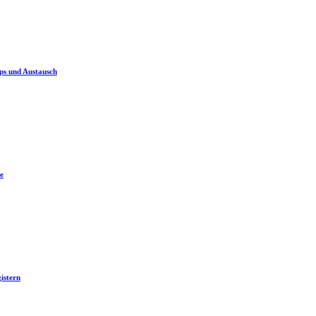
ps und Austausch
e
istern