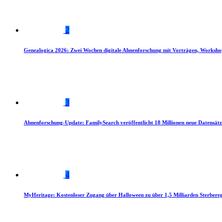
2
Genealogica 2026: Zwei Wochen digitale Ahnenforschung mit Vorträgen, Worksho
3
Ahnenforschung-Update: FamilySearch veröffentlicht 18 Millionen neue Datensätz
4
MyHeritage: Kostenloser Zugang über Halloween zu über 1,5 Milliarden Sterbereg