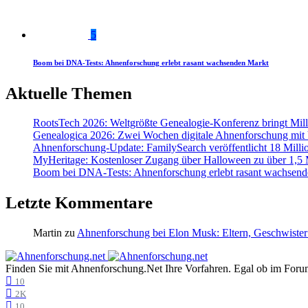
5
Boom bei DNA-Tests: Ahnenforschung erlebt rasant wachsenden Markt
Aktuelle Themen
RootsTech 2026: Weltgrößte Genealogie-Konferenz bringt Mi
Genealogica 2026: Zwei Wochen digitale Ahnenforschung mit
Ahnenforschung-Update: FamilySearch veröffentlicht 18 Milli
MyHeritage: Kostenloser Zugang über Halloween zu über 1,5 Mi
Boom bei DNA-Tests: Ahnenforschung erlebt rasant wachsend
Letzte Kommentare
Martin
zu
Ahnenforschung bei Elon Musk: Eltern, Geschwister
Finden Sie mit Ahnenforschung.Net Ihre Vorfahren. Egal ob im Forum,
10
2K
10