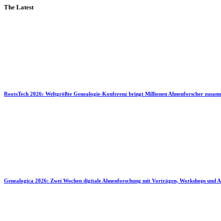
The Latest
RootsTech 2026: Weltgrößte Genealogie-Konferenz bringt Millionen Ahnenforscher zusa
Genealogica 2026: Zwei Wochen digitale Ahnenforschung mit Vorträgen, Workshops und A