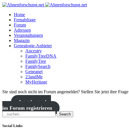
Home
Fernabfrage
Forum
Adressen
Veranstaltungen
Magazin
Genealogie-Anbieter
Ancestry
FamilyTreeDNA
FamilyTree
FamilySearch
Geneanet
23andMe
MyHeritage
Sie sind noch nicht im Forum angemeldet? Stellen Sie jetzt ihre Frag
Jetzt kostenlos
im Forum registrieren
Search
Social Links