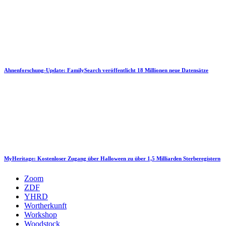
Ahnenforschung-Update: FamilySearch veröffentlicht 18 Millionen neue Datensätze
MyHeritage: Kostenloser Zugang über Halloween zu über 1,5 Milliarden Sterberegistern
Zoom
ZDF
YHRD
Wortherkunft
Workshop
Woodstock