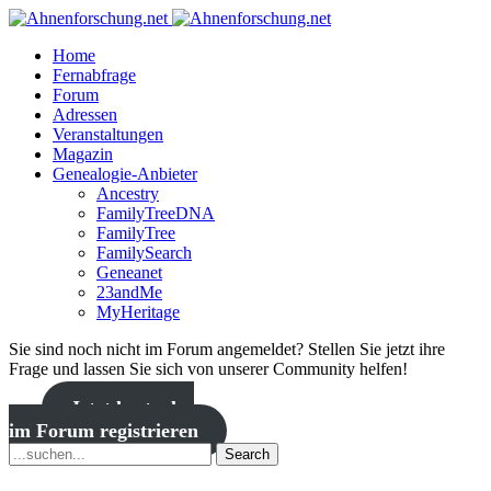
Home
Fernabfrage
Forum
Adressen
Veranstaltungen
Magazin
Genealogie-Anbieter
Ancestry
FamilyTreeDNA
FamilyTree
FamilySearch
Geneanet
23andMe
MyHeritage
Sie sind noch nicht im Forum angemeldet? Stellen Sie jetzt ihre
Frage und lassen Sie sich von unserer Community helfen!
Jetzt kostenlos
im Forum registrieren
Search