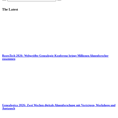
The Latest
RootsTech 2026: Weltgrößte Genealogie-Konferenz bringt Millionen Ahnenforscher
zusammen
Genealogica 2026: Zwei Wochen digitale Ahnenforschung mit Vorträgen, Workshops und
Austausch