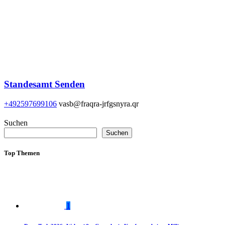
Standesamt Senden
+492597699106
vasb@fraqra-jrfgsnyra.qr
Suchen
Suchen
Top Themen
1