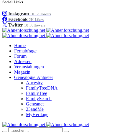
Social Links
Instagram
10
Followers
Facebook
2K
Likes
Twitter
10
Followers
Home
Fernabfrage
Forum
Adressen
Veranstaltungen
Magazin
Genealogie-Anbieter
Ancestry
FamilyTreeDNA
FamilyTree
FamilySearch
Geneanet
23andMe
MyHeritage