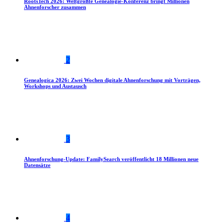
RootsTech 2026: Weltgrößte Genealogie-Konferenz bringt Millionen
Ahnenforscher zusammen
2
Genealogica 2026: Zwei Wochen digitale Ahnenforschung mit Vorträgen,
Workshops und Austausch
3
Ahnenforschung-Update: FamilySearch veröffentlicht 18 Millionen neue
Datensätze
4