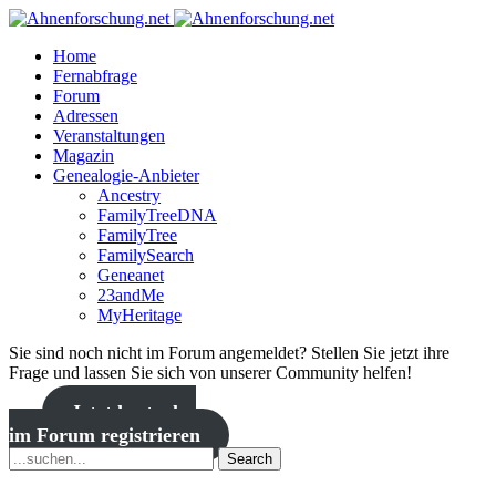
Home
Fernabfrage
Forum
Adressen
Veranstaltungen
Magazin
Genealogie-Anbieter
Ancestry
FamilyTreeDNA
FamilyTree
FamilySearch
Geneanet
23andMe
MyHeritage
Sie sind noch nicht im Forum angemeldet? Stellen Sie jetzt ihre
Frage und lassen Sie sich von unserer Community helfen!
Jetzt kostenlos
im Forum registrieren
Search