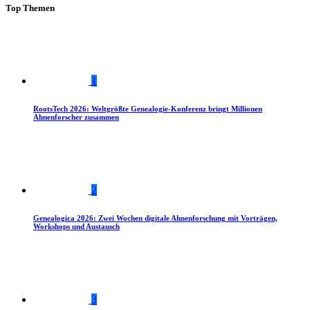
Top Themen
1
RootsTech 2026: Weltgrößte Genealogie-Konferenz bringt Millionen
Ahnenforscher zusammen
2
Genealogica 2026: Zwei Wochen digitale Ahnenforschung mit Vorträgen,
Workshops und Austausch
3