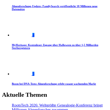
Ahnenforschung-Update: FamilySearch veröffentlicht 18 Millionen neue
Datensätze
4
MyHeritage: Kostenloser Zugang über Halloween zu über 1,5 Milliarden
Sterberegistern
5
Boom bei DNA-Tests: Ahnenforschung erlebt rasant wachsenden Markt
Aktuelle Themen
RootsTech 2026: Weltgrößte Genealogie-Konferenz bringt
Millionen Ahnenforscher zusammen