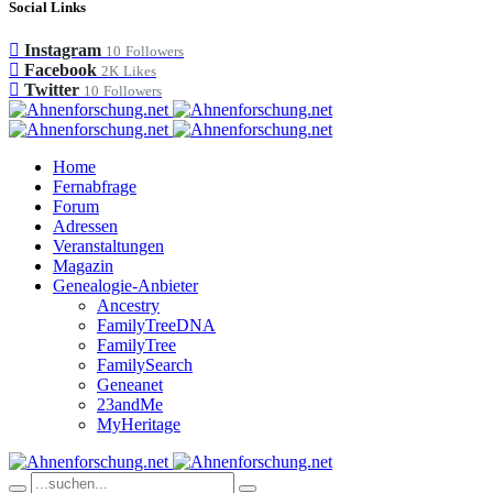
Social Links
Instagram
10
Followers
Facebook
2K
Likes
Twitter
10
Followers
Home
Fernabfrage
Forum
Adressen
Veranstaltungen
Magazin
Genealogie-Anbieter
Ancestry
FamilyTreeDNA
FamilyTree
FamilySearch
Geneanet
23andMe
MyHeritage