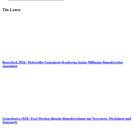
The Latest
RootsTech 2026: Weltgrößte Genealogie-Konferenz bringt Millionen Ahnenforscher
zusammen
Genealogica 2026: Zwei Wochen digitale Ahnenforschung mit Vorträgen, Workshops und
Austausch