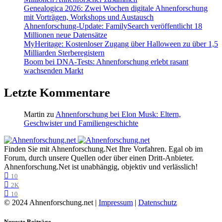
Genealogica 2026: Zwei Wochen digitale Ahnenforschung
mit Vorträgen, Workshops und Austausch
Ahnenforschung-Update: FamilySearch veröffentlicht 18
Millionen neue Datensätze
MyHeritage: Kostenloser Zugang über Halloween zu über 1,5
Milliarden Sterberegistern
Boom bei DNA-Tests: Ahnenforschung erlebt rasant
wachsenden Markt
Letzte Kommentare
Martin
zu
Ahnenforschung bei Elon Musk: Eltern,
Geschwister und Familiengeschichte
Finden Sie mit Ahnenforschung.Net Ihre Vorfahren. Egal ob im
Forum, durch unsere Quellen oder über einen Dritt-Anbieter.
Ahnenforschung.Net ist unabhängig, objektiv und verlässlich!
10
2K
10
© 2024 Ahnenforschung.net |
Impressum
|
Datenschutz
Neueste Beiträge