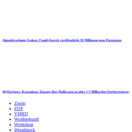
Ahnenforschung-Update: FamilySearch veröffentlicht 18 Millionen neue Datensätze
MyHeritage: Kostenloser Zugang über Halloween zu über 1,5 Milliarden Sterberegistern
Zoom
ZDF
YHRD
Wortherkunft
Workshop
Woodstock