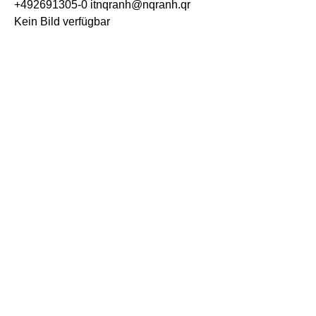
+492691305-0
itnqranh@nqranh.qr
Kein Bild verfügbar