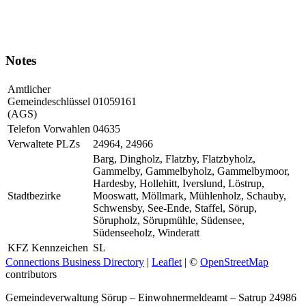
Notes
Amtlicher
Gemeindeschlüssel
01059161
(AGS)
Telefon Vorwahlen
04635
Verwaltete PLZs
24964, 24966
Barg, Dingholz, Flatzby, Flatzbyholz,
Gammelby, Gammelbyholz, Gammelbymoor,
Hardesby, Hollehitt, Iverslund, Löstrup,
Stadtbezirke
Mooswatt, Möllmark, Mühlenholz, Schauby,
Schwensby, See-Ende, Staffel, Sörup,
Sörupholz, Sörupmühle, Südensee,
Südenseeholz, Winderatt
KFZ Kennzeichen
SL
Connections Business Directory
|
Leaflet
| ©
OpenStreetMap
contributors
Gemeindeverwaltung Sörup – Einwohnermeldeamt – Satrup 24986