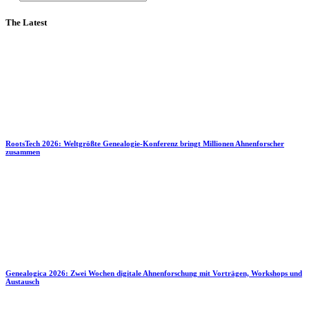
The Latest
RootsTech 2026: Weltgrößte Genealogie-Konferenz bringt Millionen Ahnenforscher
zusammen
Genealogica 2026: Zwei Wochen digitale Ahnenforschung mit Vorträgen, Workshops und
Austausch