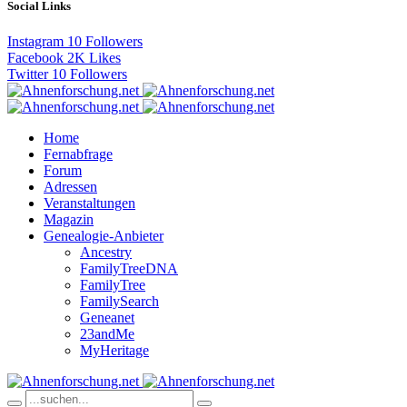
Social Links
Instagram
10
Followers
Facebook
2K
Likes
Twitter
10
Followers
Home
Fernabfrage
Forum
Adressen
Veranstaltungen
Magazin
Genealogie-Anbieter
Ancestry
FamilyTreeDNA
FamilyTree
FamilySearch
Geneanet
23andMe
MyHeritage