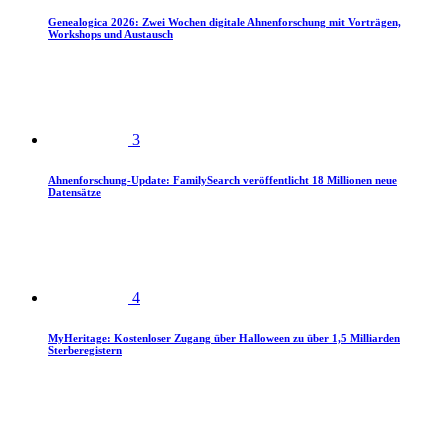
Genealogica 2026: Zwei Wochen digitale Ahnenforschung mit Vorträgen,
Workshops und Austausch
3
Ahnenforschung-Update: FamilySearch veröffentlicht 18 Millionen neue
Datensätze
4
MyHeritage: Kostenloser Zugang über Halloween zu über 1,5 Milliarden
Sterberegistern