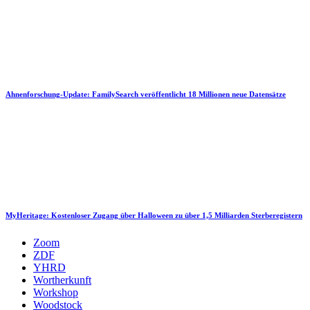
Ahnenforschung-Update: FamilySearch veröffentlicht 18 Millionen neue Datensätze
MyHeritage: Kostenloser Zugang über Halloween zu über 1,5 Milliarden Sterberegistern
Zoom
ZDF
YHRD
Wortherkunft
Workshop
Woodstock