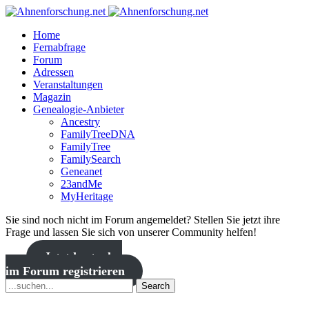
Home
Fernabfrage
Forum
Adressen
Veranstaltungen
Magazin
Genealogie-Anbieter
Ancestry
FamilyTreeDNA
FamilyTree
FamilySearch
Geneanet
23andMe
MyHeritage
Sie sind noch nicht im Forum angemeldet? Stellen Sie jetzt ihre
Frage und lassen Sie sich von unserer Community helfen!
Jetzt kostenlos
im Forum registrieren
Search