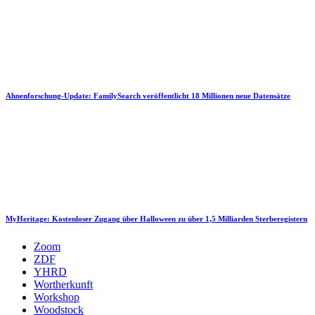
Ahnenforschung-Update: FamilySearch veröffentlicht 18 Millionen neue Datensätze
MyHeritage: Kostenloser Zugang über Halloween zu über 1,5 Milliarden Sterberegistern
Zoom
ZDF
YHRD
Wortherkunft
Workshop
Woodstock