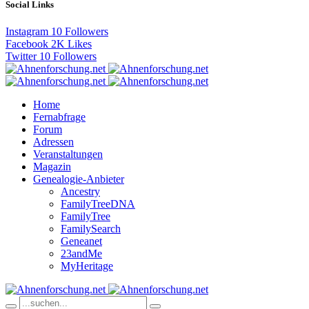
Social Links
Instagram
10
Followers
Facebook
2K
Likes
Twitter
10
Followers
Home
Fernabfrage
Forum
Adressen
Veranstaltungen
Magazin
Genealogie-Anbieter
Ancestry
FamilyTreeDNA
FamilyTree
FamilySearch
Geneanet
23andMe
MyHeritage