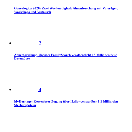
Genealogica 2026: Zwei Wochen digitale Ahnenforschung mit Vorträgen,
Workshops und Austausch
3
Ahnenforschung-Update: FamilySearch veröffentlicht 18 Millionen neue
Datensätze
4
MyHeritage: Kostenloser Zugang über Halloween zu über 1,5 Milliarden
Sterberegistern