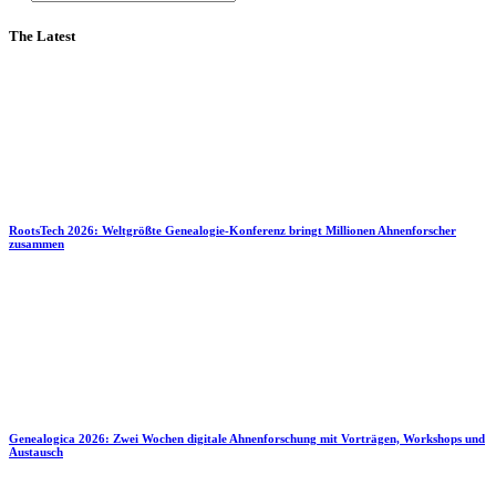
The Latest
RootsTech 2026: Weltgrößte Genealogie-Konferenz bringt Millionen Ahnenforscher
zusammen
Genealogica 2026: Zwei Wochen digitale Ahnenforschung mit Vorträgen, Workshops und
Austausch