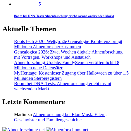
5
Boom bei DNA-Tests: Ahnenforschung erlebt rasant wachsenden Markt
Aktuelle Themen
RootsTech 2026: Weltgrößte Genealogie-Konferenz bringt
Millionen Ahnenforscher zusammen
Genealogica 2026: Zwei Wochen digitale Ahnenforschung
mit Vorträgen, Workshops und Austausch
Ahnenforschung-Update: FamilySearch veröffentlicht 18
Millionen neue Datensätze
MyHeritage: Kostenloser Zugang über Halloween zu über 1,5
Milliarden Sterberegistern
Boom bei DNA-Tests: Ahnenforschung erlebt rasant
wachsenden Markt
Letzte Kommentare
Martin
zu
Ahnenforschung bei Elon Musk: Eltern,
Geschwister und Familiengeschichte