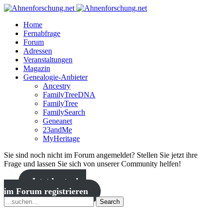
Home
Fernabfrage
Forum
Adressen
Veranstaltungen
Magazin
Genealogie-Anbieter
Ancestry
FamilyTreeDNA
FamilyTree
FamilySearch
Geneanet
23andMe
MyHeritage
Sie sind noch nicht im Forum angemeldet? Stellen Sie jetzt ihre
Frage und lassen Sie sich von unserer Community helfen!
Jetzt kostenlos
im Forum registrieren
Search