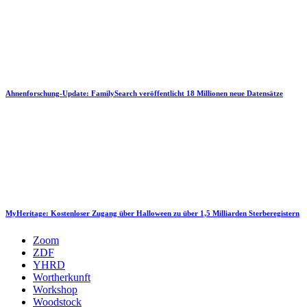
Ahnenforschung-Update: FamilySearch veröffentlicht 18 Millionen neue Datensätze
MyHeritage: Kostenloser Zugang über Halloween zu über 1,5 Milliarden Sterberegistern
Zoom
ZDF
YHRD
Wortherkunft
Workshop
Woodstock