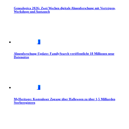
Genealogica 2026: Zwei Wochen digitale Ahnenforschung mit Vorträgen,
Workshops und Austausch
3
Ahnenforschung-Update: FamilySearch veröffentlicht 18 Millionen neue
Datensätze
4
MyHeritage: Kostenloser Zugang über Halloween zu über 1,5 Milliarden
Sterberegistern