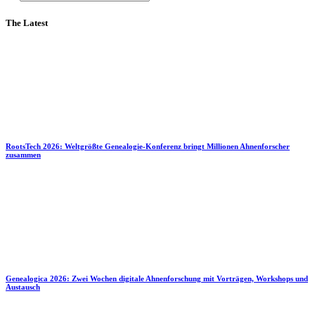
The Latest
RootsTech 2026: Weltgrößte Genealogie-Konferenz bringt Millionen Ahnenforscher
zusammen
Genealogica 2026: Zwei Wochen digitale Ahnenforschung mit Vorträgen, Workshops und
Austausch