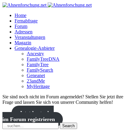
Home
Fernabfrage
Forum
Adressen
Veranstaltungen
Magazin
Genealogie-Anbieter
Ancestry
FamilyTreeDNA
FamilyTree
FamilySearch
Geneanet
23andMe
MyHeritage
Sie sind noch nicht im Forum angemeldet? Stellen Sie jetzt ihre
Frage und lassen Sie sich von unserer Community helfen!
Jetzt kostenlos
im Forum registrieren
Search