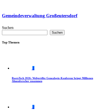
Gemeindeverwaltung Großeutersdorf
Suchen
Suchen
Top Themen
1
RootsTech 2026: Weltgrößte Genealogie-Konferenz bringt Millionen
Ahnenforscher zusammen
2