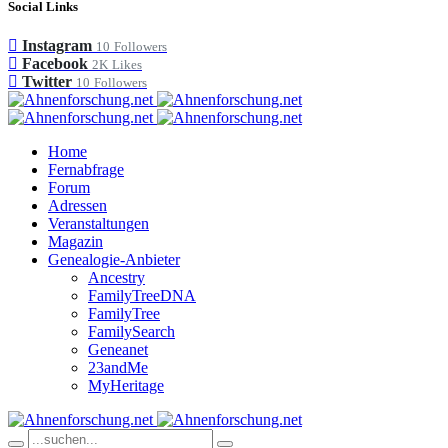
Social Links
Instagram
10
Followers
Facebook
2K
Likes
Twitter
10
Followers
Home
Fernabfrage
Forum
Adressen
Veranstaltungen
Magazin
Genealogie-Anbieter
Ancestry
FamilyTreeDNA
FamilyTree
FamilySearch
Geneanet
23andMe
MyHeritage