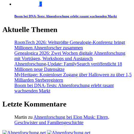
5
Boom bei DNA-Tests: Ahnenforschung erlebt rasant wachsenden Markt
Aktuelle Themen
RootsTech 2026: Weltgrößte Genealogie-Konferenz bringt
Millionen Ahnenforscher zusammen
Genealogica 2026: Zwei Wochen digitale Ahnenforschung
mit Vorträgen, Workshops und Austausch
Ahnenforschung-Update: FamilySearch veröffentlicht 18
Millionen neue Datensätze
MyHeritage: Kostenloser Zugang über Halloween zu über 1,5
Milliarden Sterberegistern
Boom bei DNA-Tests: Ahnenforschung erlebt rasant
wachsenden Markt
Letzte Kommentare
Martin
zu
Ahnenforschung bei Elon Musk: Eltern,
Geschwister und Familiengeschichte