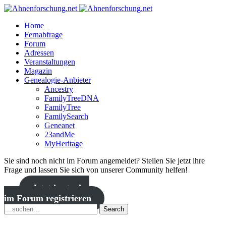
Home
Fernabfrage
Forum
Adressen
Veranstaltungen
Magazin
Genealogie-Anbieter
Ancestry
FamilyTreeDNA
FamilyTree
FamilySearch
Geneanet
23andMe
MyHeritage
Sie sind noch nicht im Forum angemeldet? Stellen Sie jetzt ihre
Frage und lassen Sie sich von unserer Community helfen!
Jetzt kostenlos
im Forum registrieren
Search