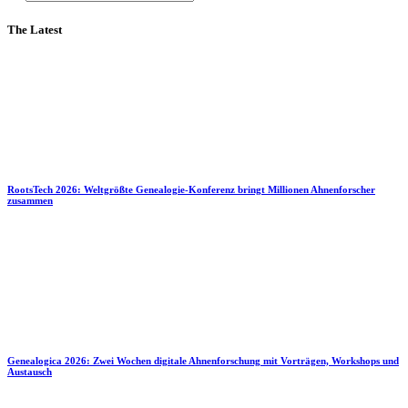
The Latest
RootsTech 2026: Weltgrößte Genealogie-Konferenz bringt Millionen Ahnenforscher
zusammen
Genealogica 2026: Zwei Wochen digitale Ahnenforschung mit Vorträgen, Workshops und
Austausch