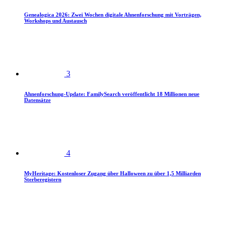
Genealogica 2026: Zwei Wochen digitale Ahnenforschung mit Vorträgen,
Workshops und Austausch
3
Ahnenforschung-Update: FamilySearch veröffentlicht 18 Millionen neue
Datensätze
4
MyHeritage: Kostenloser Zugang über Halloween zu über 1,5 Milliarden
Sterberegistern