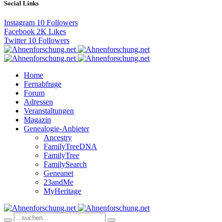
Social Links
Instagram
10
Followers
Facebook
2K
Likes
Twitter
10
Followers
Home
Fernabfrage
Forum
Adressen
Veranstaltungen
Magazin
Genealogie-Anbieter
Ancestry
FamilyTreeDNA
FamilyTree
FamilySearch
Geneanet
23andMe
MyHeritage