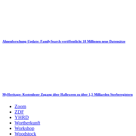
Ahnenforschung-Update: FamilySearch veröffentlicht 18 Millionen neue Datensätze
MyHeritage: Kostenloser Zugang über Halloween zu über 1,5 Milliarden Sterberegistern
Zoom
ZDF
YHRD
Wortherkunft
Workshop
Woodstock