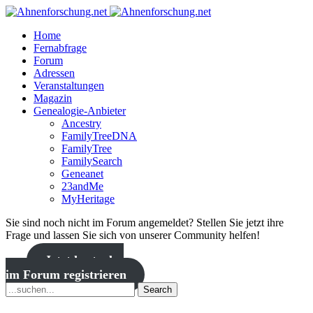
Home
Fernabfrage
Forum
Adressen
Veranstaltungen
Magazin
Genealogie-Anbieter
Ancestry
FamilyTreeDNA
FamilyTree
FamilySearch
Geneanet
23andMe
MyHeritage
Sie sind noch nicht im Forum angemeldet? Stellen Sie jetzt ihre
Frage und lassen Sie sich von unserer Community helfen!
Jetzt kostenlos
im Forum registrieren
Search