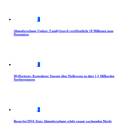
3
Ahnenforschung-Update: FamilySearch veröffentlicht 18 Millionen neue
Datensätze
4
MyHeritage: Kostenloser Zugang über Halloween zu über 1,5 Milliarden
Sterberegistern
5
Boom bei DNA-Tests: Ahnenforschung erlebt rasant wachsenden Markt