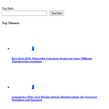
Suchen
Suchen
Top Themen
1
RootsTech 2026: Weltgrößte Genealogie-Konferenz bringt Millionen
Ahnenforscher zusammen
2
Genealogica 2026: Zwei Wochen digitale Ahnenforschung mit Vorträgen,
Workshops und Austausch