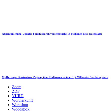
Ahnenforschung-Update: FamilySearch veröffentlicht 18 Millionen neue Datensätze
MyHeritage: Kostenloser Zugang über Halloween zu über 1,5 Milliarden Sterberegistern
Zoom
ZDF
YHRD
Wortherkunft
Workshop
Woodstock