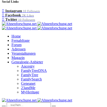
Social Links
Instagram
10
Followers
Facebook
2K
Likes
Twitter
10
Followers
Home
Fernabfrage
Forum
Adressen
Veranstaltungen
Magazin
Genealogie-Anbieter
Ancestry
FamilyTreeDNA
FamilyTree
FamilySearch
Geneanet
23andMe
MyHeritage