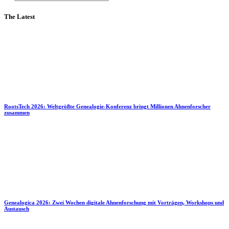
The Latest
RootsTech 2026: Weltgrößte Genealogie-Konferenz bringt Millionen Ahnenforscher
zusammen
Genealogica 2026: Zwei Wochen digitale Ahnenforschung mit Vorträgen, Workshops und
Austausch