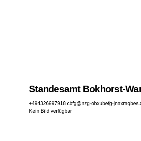
Standesamt Bokhorst-Wa
+494326997918
cbfg@nzg-obxubefg-jnaxraqbes.
Kein Bild verfügbar