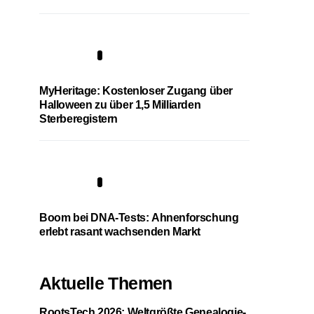
4
MyHeritage: Kostenloser Zugang über
Halloween zu über 1,5 Milliarden
Sterberegistern
5
Boom bei DNA-Tests: Ahnenforschung
erlebt rasant wachsenden Markt
Aktuelle Themen
RootsTech 2026: Weltgrößte Genealogie-