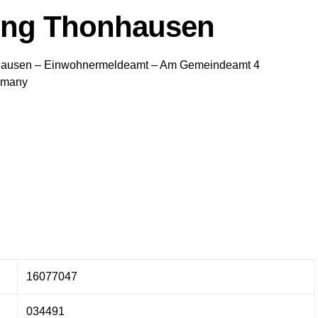
ung Thonhausen
hausen
– Einwohnermeldeamt –
Am Gemeindeamt 4
rmany
16077047
034491