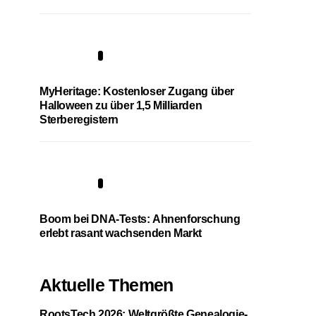
4
MyHeritage: Kostenloser Zugang über
Halloween zu über 1,5 Milliarden
Sterberegistern
5
Boom bei DNA-Tests: Ahnenforschung
erlebt rasant wachsenden Markt
Aktuelle Themen
RootsTech 2026: Weltgrößte Genealogie-