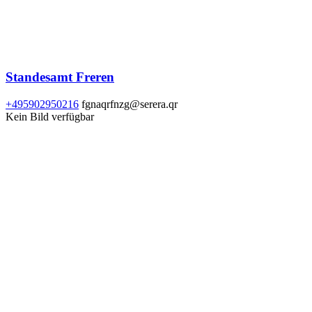
Standesamt Freren
+495902950216
fgnaqrfnzg@serera.qr
Kein Bild verfügbar