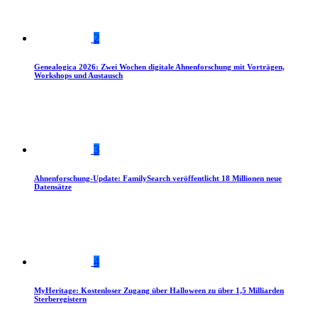
2
Genealogica 2026: Zwei Wochen digitale Ahnenforschung mit Vorträgen,
Workshops und Austausch
3
Ahnenforschung-Update: FamilySearch veröffentlicht 18 Millionen neue
Datensätze
4
MyHeritage: Kostenloser Zugang über Halloween zu über 1,5 Milliarden
Sterberegistern