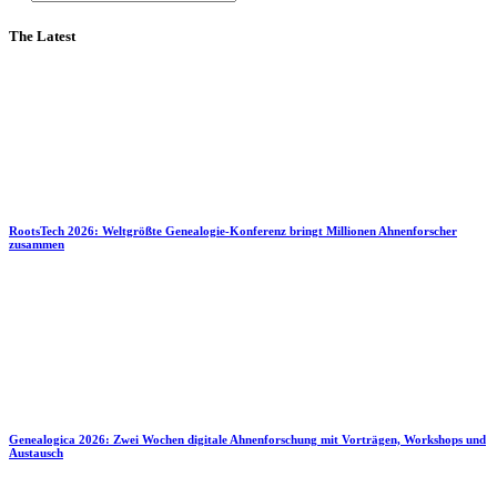
The Latest
RootsTech 2026: Weltgrößte Genealogie-Konferenz bringt Millionen Ahnenforscher
zusammen
Genealogica 2026: Zwei Wochen digitale Ahnenforschung mit Vorträgen, Workshops und
Austausch