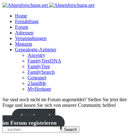
Home
Fernabfrage
Forum
Adressen
Veranstaltungen
Magazin
Genealogie-Anbieter
Ancestry
FamilyTreeDNA
FamilyTree
FamilySearch
Geneanet
23andMe
MyHeritage
Sie sind noch nicht im Forum angemeldet? Stellen Sie jetzt ihre
Frage und lassen Sie sich von unserer Community helfen!
Jetzt kostenlos
im Forum registrieren
Search