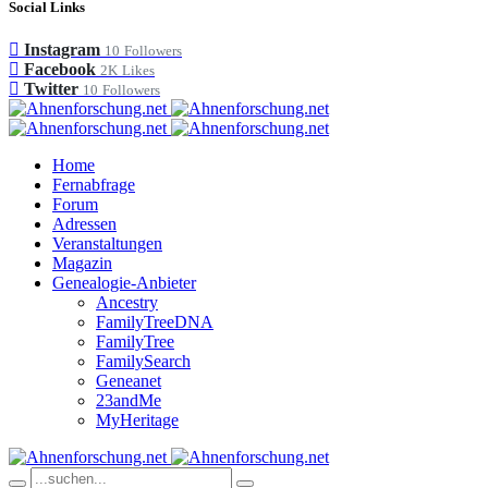
Social Links
Instagram
10
Followers
Facebook
2K
Likes
Twitter
10
Followers
Home
Fernabfrage
Forum
Adressen
Veranstaltungen
Magazin
Genealogie-Anbieter
Ancestry
FamilyTreeDNA
FamilyTree
FamilySearch
Geneanet
23andMe
MyHeritage