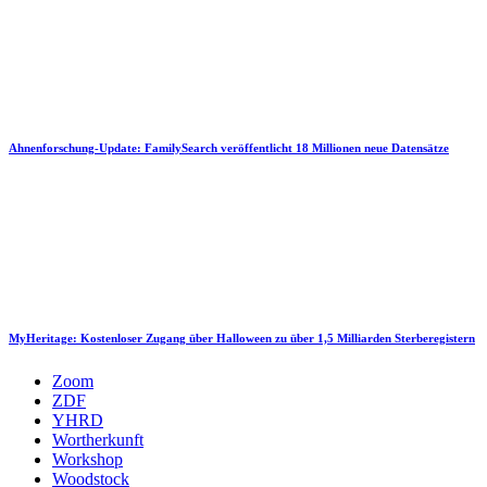
Ahnenforschung-Update: FamilySearch veröffentlicht 18 Millionen neue Datensätze
MyHeritage: Kostenloser Zugang über Halloween zu über 1,5 Milliarden Sterberegistern
Zoom
ZDF
YHRD
Wortherkunft
Workshop
Woodstock