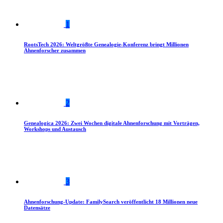
1
RootsTech 2026: Weltgrößte Genealogie-Konferenz bringt Millionen
Ahnenforscher zusammen
2
Genealogica 2026: Zwei Wochen digitale Ahnenforschung mit Vorträgen,
Workshops und Austausch
3
Ahnenforschung-Update: FamilySearch veröffentlicht 18 Millionen neue
Datensätze