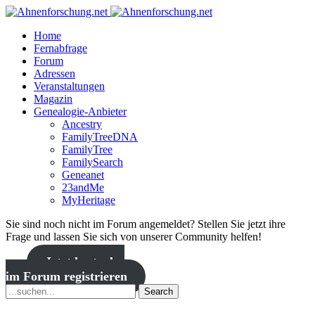
Home
Fernabfrage
Forum
Adressen
Veranstaltungen
Magazin
Genealogie-Anbieter
Ancestry
FamilyTreeDNA
FamilyTree
FamilySearch
Geneanet
23andMe
MyHeritage
Sie sind noch nicht im Forum angemeldet? Stellen Sie jetzt ihre
Frage und lassen Sie sich von unserer Community helfen!
Jetzt kostenlos
im Forum registrieren
Search