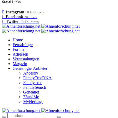
Social Links
Instagram
10
Followers
Facebook
2K
Likes
Twitter
10
Followers
Home
Fernabfrage
Forum
Adressen
Veranstaltungen
Magazin
Genealogie-Anbieter
Ancestry
FamilyTreeDNA
FamilyTree
FamilySearch
Geneanet
23andMe
MyHeritage