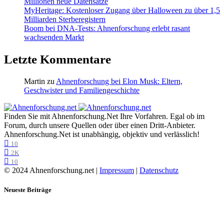
Millionen neue Datensätze
MyHeritage: Kostenloser Zugang über Halloween zu über 1,5
Milliarden Sterberegistern
Boom bei DNA-Tests: Ahnenforschung erlebt rasant
wachsenden Markt
Letzte Kommentare
Martin
zu
Ahnenforschung bei Elon Musk: Eltern,
Geschwister und Familiengeschichte
Finden Sie mit Ahnenforschung.Net Ihre Vorfahren. Egal ob im
Forum, durch unsere Quellen oder über einen Dritt-Anbieter.
Ahnenforschung.Net ist unabhängig, objektiv und verlässlich!
10
2K
10
© 2024 Ahnenforschung.net |
Impressum
|
Datenschutz
Neueste Beiträge