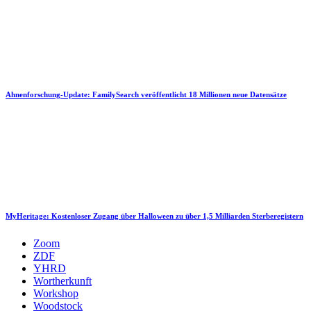
Ahnenforschung-Update: FamilySearch veröffentlicht 18 Millionen neue Datensätze
MyHeritage: Kostenloser Zugang über Halloween zu über 1,5 Milliarden Sterberegistern
Zoom
ZDF
YHRD
Wortherkunft
Workshop
Woodstock