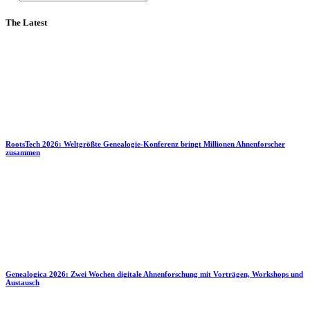
The Latest
RootsTech 2026: Weltgrößte Genealogie-Konferenz bringt Millionen Ahnenforscher
zusammen
Genealogica 2026: Zwei Wochen digitale Ahnenforschung mit Vorträgen, Workshops und
Austausch