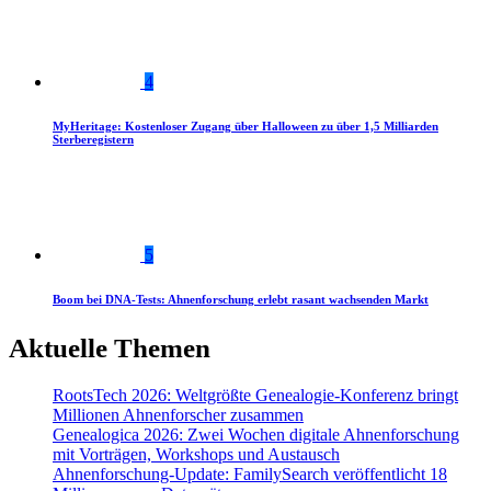
4
MyHeritage: Kostenloser Zugang über Halloween zu über 1,5 Milliarden
Sterberegistern
5
Boom bei DNA-Tests: Ahnenforschung erlebt rasant wachsenden Markt
Aktuelle Themen
RootsTech 2026: Weltgrößte Genealogie-Konferenz bringt
Millionen Ahnenforscher zusammen
Genealogica 2026: Zwei Wochen digitale Ahnenforschung
mit Vorträgen, Workshops und Austausch
Ahnenforschung-Update: FamilySearch veröffentlicht 18