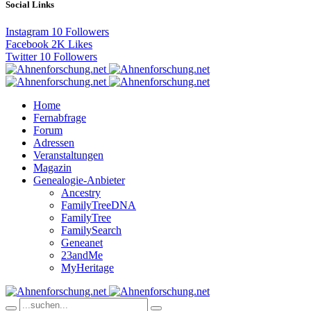
Social Links
Instagram
10
Followers
Facebook
2K
Likes
Twitter
10
Followers
Home
Fernabfrage
Forum
Adressen
Veranstaltungen
Magazin
Genealogie-Anbieter
Ancestry
FamilyTreeDNA
FamilyTree
FamilySearch
Geneanet
23andMe
MyHeritage