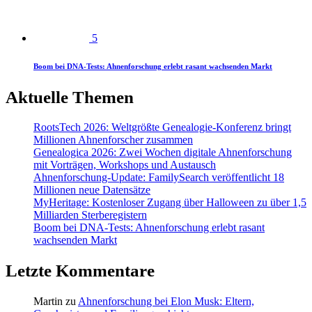
5
Boom bei DNA-Tests: Ahnenforschung erlebt rasant wachsenden Markt
Aktuelle Themen
RootsTech 2026: Weltgrößte Genealogie-Konferenz bringt
Millionen Ahnenforscher zusammen
Genealogica 2026: Zwei Wochen digitale Ahnenforschung
mit Vorträgen, Workshops und Austausch
Ahnenforschung-Update: FamilySearch veröffentlicht 18
Millionen neue Datensätze
MyHeritage: Kostenloser Zugang über Halloween zu über 1,5
Milliarden Sterberegistern
Boom bei DNA-Tests: Ahnenforschung erlebt rasant
wachsenden Markt
Letzte Kommentare
Martin
zu
Ahnenforschung bei Elon Musk: Eltern,