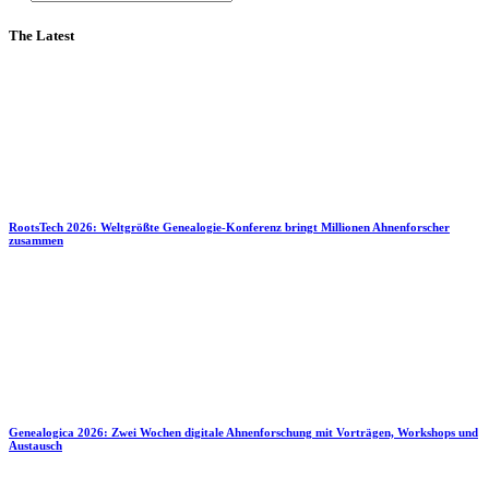
The Latest
RootsTech 2026: Weltgrößte Genealogie-Konferenz bringt Millionen Ahnenforscher
zusammen
Genealogica 2026: Zwei Wochen digitale Ahnenforschung mit Vorträgen, Workshops und
Austausch