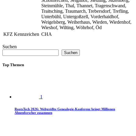
Schönferchen, Seignhof, Siedling, Sitzenberg,
Steinmühle, Thal, Thannet, Tragenschwand,
Traitsching, Traumarch, Trebersdorf, Trefling,
Unterbühl, Untergoßzell, Vorderhaidhof,
Weigelsberg, Weiherhaus, Wieden, Wiedenhof,
Wieshof, Wilting, Wöhrhof, Öd
KFZ Kennzeichen
CHA
Suchen
Suchen
Top Themen
1
RootsTech 2026: Weltgrößte Genealogie-Konferenz bringt Millionen
Ahnenforscher zusammen