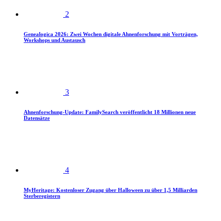
2
Genealogica 2026: Zwei Wochen digitale Ahnenforschung mit Vorträgen,
Workshops und Austausch
3
Ahnenforschung-Update: FamilySearch veröffentlicht 18 Millionen neue
Datensätze
4
MyHeritage: Kostenloser Zugang über Halloween zu über 1,5 Milliarden
Sterberegistern