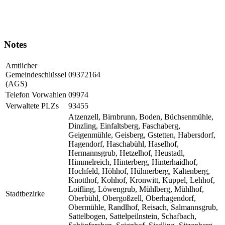
Notes
Amtlicher
Gemeindeschlüssel
09372164
(AGS)
Telefon Vorwahlen
09974
Verwaltete PLZs
93455
Atzenzell, Birnbrunn, Boden, Büchsenmühle,
Dinzling, Einfaltsberg, Faschaberg,
Geigenmühle, Geisberg, Gstetten, Habersdorf,
Hagendorf, Haschabühl, Haselhof,
Hermannsgrub, Hetzelhof, Heustadl,
Himmelreich, Hinterberg, Hinterhaidhof,
Hochfeld, Höhhof, Hühnerberg, Kaltenberg,
Knotthof, Kohhof, Kronwitt, Kuppel, Lehhof,
Loifling, Löwengrub, Mühlberg, Mühlhof,
Stadtbezirke
Oberbühl, Obergoßzell, Oberhagendorf,
Obermühle, Randlhof, Reisach, Salmannsgrub,
Sattelbogen, Sattelpeilnstein, Schafbach,