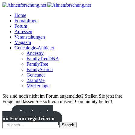
Home
Fernabfrage
Forum
Adressen
Veranstaltungen
Magazin
Genealogie-Anbieter
Ancestry
FamilyTreeDNA
FamilyTree
FamilySearch
Geneanet
23andMe
MyHeritage
Sie sind noch nicht im Forum angemeldet? Stellen Sie jetzt ihre
Frage und lassen Sie sich von unserer Community helfen!
Jetzt kostenlos
im Forum registrieren
Search