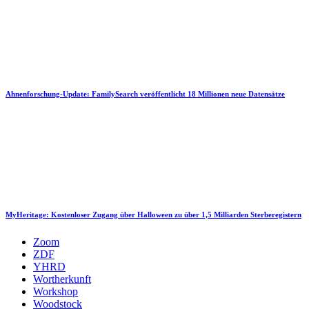
Ahnenforschung-Update: FamilySearch veröffentlicht 18 Millionen neue Datensätze
MyHeritage: Kostenloser Zugang über Halloween zu über 1,5 Milliarden Sterberegistern
Zoom
ZDF
YHRD
Wortherkunft
Workshop
Woodstock