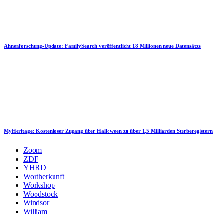
Ahnenforschung-Update: FamilySearch veröffentlicht 18 Millionen neue Datensätze
MyHeritage: Kostenloser Zugang über Halloween zu über 1,5 Milliarden Sterberegistern
Zoom
ZDF
YHRD
Wortherkunft
Workshop
Woodstock
Windsor
William