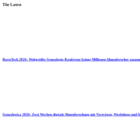
The Latest
RootsTech 2026: Weltgrößte Genealogie-Konferenz bringt Millionen Ahnenforscher zusa
Genealogica 2026: Zwei Wochen digitale Ahnenforschung mit Vorträgen, Workshops und A