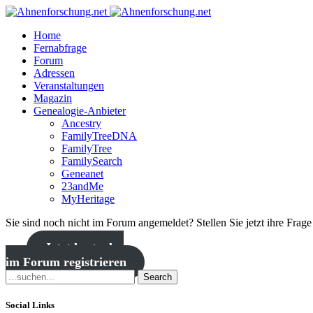
Home
Fernabfrage
Forum
Adressen
Veranstaltungen
Magazin
Genealogie-Anbieter
Ancestry
FamilyTreeDNA
FamilyTree
FamilySearch
Geneanet
23andMe
MyHeritage
Sie sind noch nicht im Forum angemeldet? Stellen Sie jetzt ihre Frag
Jetzt kostenlos
im Forum registrieren
Search
Social Links