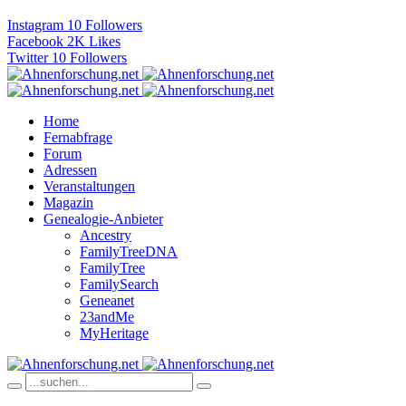
Instagram
10
Followers
Facebook
2K
Likes
Twitter
10
Followers
Home
Fernabfrage
Forum
Adressen
Veranstaltungen
Magazin
Genealogie-Anbieter
Ancestry
FamilyTreeDNA
FamilyTree
FamilySearch
Geneanet
23andMe
MyHeritage