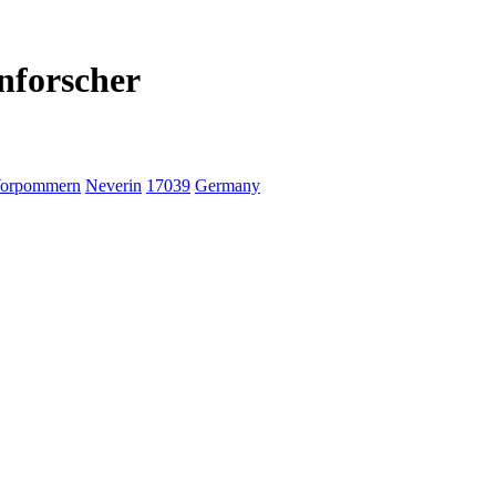
nforscher
Vorpommern
Neverin
17039
Germany