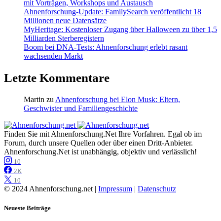
mit Vorträgen, Workshops und Austausch
Ahnenforschung-Update: FamilySearch veröffentlicht 18
Millionen neue Datensätze
MyHeritage: Kostenloser Zugang über Halloween zu über 1,5
Milliarden Sterberegistern
Boom bei DNA-Tests: Ahnenforschung erlebt rasant
wachsenden Markt
Letzte Kommentare
Martin
zu
Ahnenforschung bei Elon Musk: Eltern,
Geschwister und Familiengeschichte
Finden Sie mit Ahnenforschung.Net Ihre Vorfahren. Egal ob im
Forum, durch unsere Quellen oder über einen Dritt-Anbieter.
Ahnenforschung.Net ist unabhängig, objektiv und verlässlich!
10
2K
10
© 2024 Ahnenforschung.net |
Impressum
|
Datenschutz
Neueste Beiträge