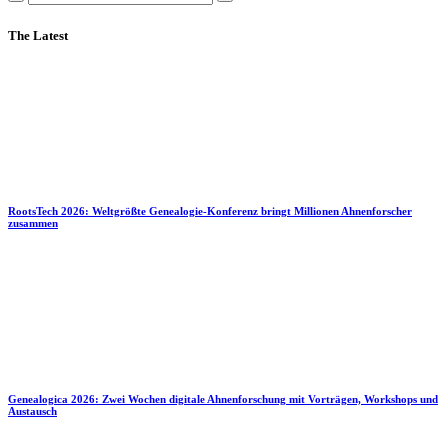
The Latest
RootsTech 2026: Weltgrößte Genealogie-Konferenz bringt Millionen Ahnenforscher
zusammen
Genealogica 2026: Zwei Wochen digitale Ahnenforschung mit Vorträgen, Workshops und
Austausch