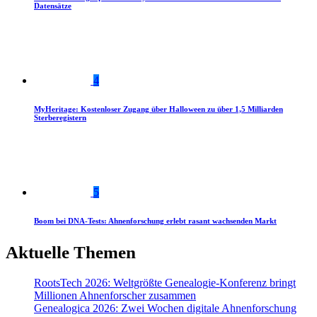
Datensätze
4
MyHeritage: Kostenloser Zugang über Halloween zu über 1,5 Milliarden
Sterberegistern
5
Boom bei DNA-Tests: Ahnenforschung erlebt rasant wachsenden Markt
Aktuelle Themen
RootsTech 2026: Weltgrößte Genealogie-Konferenz bringt
Millionen Ahnenforscher zusammen
Genealogica 2026: Zwei Wochen digitale Ahnenforschung