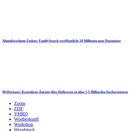
Ahnenforschung-Update: FamilySearch veröffentlicht 18 Millionen neue Datensätze
MyHeritage: Kostenloser Zugang über Halloween zu über 1,5 Milliarden Sterberegistern
Zoom
ZDF
YHRD
Wortherkunft
Workshop
Woodstock