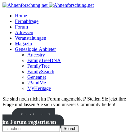
Home
Fernabfrage
Forum
Adressen
Veranstaltungen
Magazin
Genealogie-Anbieter
Ancestry
FamilyTreeDNA
FamilyTree
FamilySearch
Geneanet
23andMe
MyHeritage
Sie sind noch nicht im Forum angemeldet? Stellen Sie jetzt ihre
Frage und lassen Sie sich von unserer Community helfen!
Jetzt kostenlos
im Forum registrieren
Search