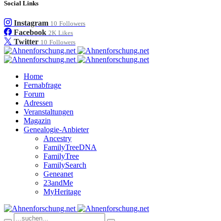
Social Links
Instagram
10
Followers
Facebook
2K
Likes
Twitter
10
Followers
Home
Fernabfrage
Forum
Adressen
Veranstaltungen
Magazin
Genealogie-Anbieter
Ancestry
FamilyTreeDNA
FamilyTree
FamilySearch
Geneanet
23andMe
MyHeritage