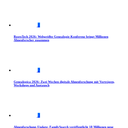
1
RootsTech 2026: Weltgrößte Genealogie-Konferenz bringt Millionen
Ahnenforscher zusammen
2
Genealogica 2026: Zwei Wochen digitale Ahnenforschung mit Vorträgen,
Workshops und Austausch
3
Ahnenforschung-Update: FamilySearch veröffentlicht 18 Millionen neue