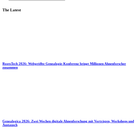
The Latest
RootsTech 2026: Weltgrößte Genealogie-Konferenz bringt Millionen Ahnenforscher
zusammen
Genealogica 2026: Zwei Wochen digitale Ahnenforschung mit Vorträgen, Workshops und
Austausch