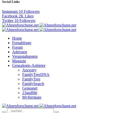
Social Links
Instagram
10
Followers
Facebook
2K
Likes
Twitter
10
Followers
Home
Fernabfrage
Forum
Adressen
Veranstaltungen
Magazin
Genealogie-Anbieter
Ancestry
FamilyTreeDNA
FamilyTree
FamilySearch
Geneanet
23andMe
MyHeritage