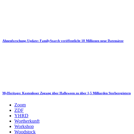
Ahnenforschung-Update: FamilySearch veröffentlicht 18 Millionen neue Datensätze
MyHeritage: Kostenloser Zugang über Halloween zu über 1,5 Milliarden Sterberegistern
Zoom
ZDF
YHRD
Wortherkunft
Workshop
Woodstock