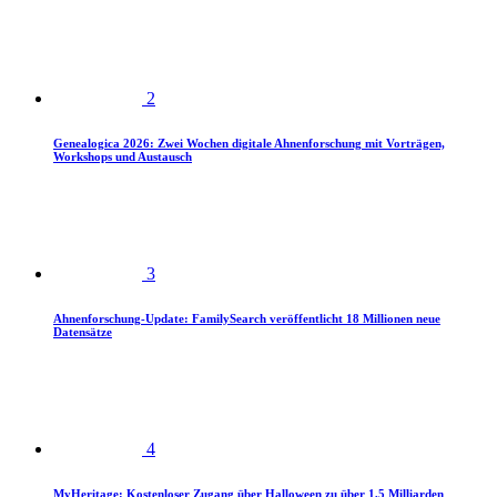
2
Genealogica 2026: Zwei Wochen digitale Ahnenforschung mit Vorträgen,
Workshops und Austausch
3
Ahnenforschung-Update: FamilySearch veröffentlicht 18 Millionen neue
Datensätze
4
MyHeritage: Kostenloser Zugang über Halloween zu über 1,5 Milliarden