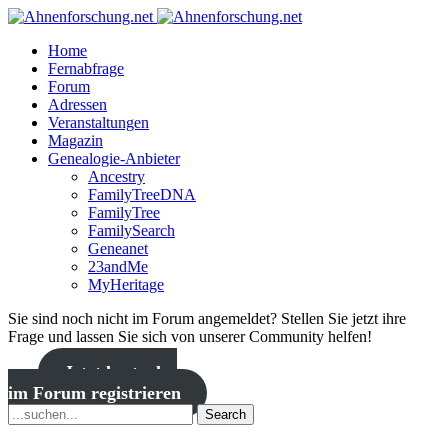
Home
Fernabfrage
Forum
Adressen
Veranstaltungen
Magazin
Genealogie-Anbieter
Ancestry
FamilyTreeDNA
FamilyTree
FamilySearch
Geneanet
23andMe
MyHeritage
Sie sind noch nicht im Forum angemeldet? Stellen Sie jetzt ihre
Frage und lassen Sie sich von unserer Community helfen!
Jetzt kostenlos
im Forum registrieren
Search