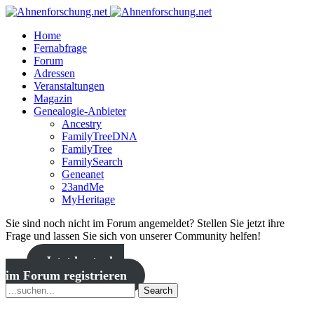
Home
Fernabfrage
Forum
Adressen
Veranstaltungen
Magazin
Genealogie-Anbieter
Ancestry
FamilyTreeDNA
FamilyTree
FamilySearch
Geneanet
23andMe
MyHeritage
Sie sind noch nicht im Forum angemeldet? Stellen Sie jetzt ihre
Frage und lassen Sie sich von unserer Community helfen!
Jetzt kostenlos
im Forum registrieren
Search