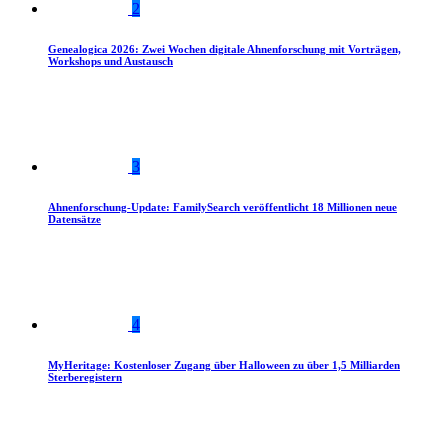
2
Genealogica 2026: Zwei Wochen digitale Ahnenforschung mit Vorträgen,
Workshops und Austausch
3
Ahnenforschung-Update: FamilySearch veröffentlicht 18 Millionen neue
Datensätze
4
MyHeritage: Kostenloser Zugang über Halloween zu über 1,5 Milliarden
Sterberegistern