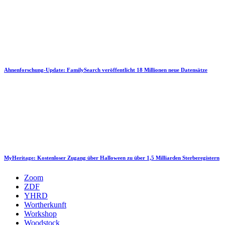
Ahnenforschung-Update: FamilySearch veröffentlicht 18 Millionen neue Datensätze
MyHeritage: Kostenloser Zugang über Halloween zu über 1,5 Milliarden Sterberegistern
Zoom
ZDF
YHRD
Wortherkunft
Workshop
Woodstock