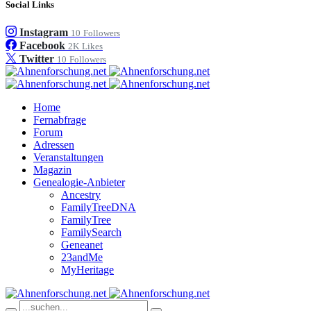
Social Links
Instagram
10
Followers
Facebook
2K
Likes
Twitter
10
Followers
Home
Fernabfrage
Forum
Adressen
Veranstaltungen
Magazin
Genealogie-Anbieter
Ancestry
FamilyTreeDNA
FamilyTree
FamilySearch
Geneanet
23andMe
MyHeritage