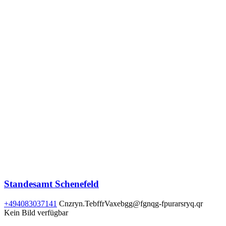
Standesamt Schenefeld
+494083037141
Cnzryn.TebffrVaxebgg@fgnqg-fpurarsryq.qr
Kein Bild verfügbar