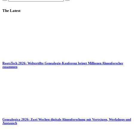
The Latest
RootsTech 2026: Weltgrößte Genealogie-Konferenz bringt Millionen Ahnenforscher
zusammen
Genealogica 2026: Zwei Wochen digitale Ahnenforschung mit Vorträgen, Workshops und
Austausch