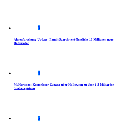
3
Ahnenforschung-Update: FamilySearch veröffentlicht 18 Millionen neue
Datensätze
4
MyHeritage: Kostenloser Zugang über Halloween zu über 1,5 Milliarden
Sterberegistern
5