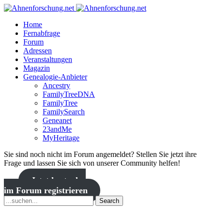
Home
Fernabfrage
Forum
Adressen
Veranstaltungen
Magazin
Genealogie-Anbieter
Ancestry
FamilyTreeDNA
FamilyTree
FamilySearch
Geneanet
23andMe
MyHeritage
Sie sind noch nicht im Forum angemeldet? Stellen Sie jetzt ihre
Frage und lassen Sie sich von unserer Community helfen!
Jetzt kostenlos
im Forum registrieren
Search