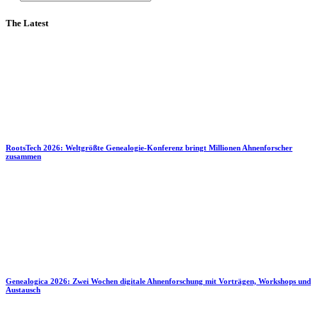
The Latest
RootsTech 2026: Weltgrößte Genealogie-Konferenz bringt Millionen Ahnenforscher
zusammen
Genealogica 2026: Zwei Wochen digitale Ahnenforschung mit Vorträgen, Workshops und
Austausch