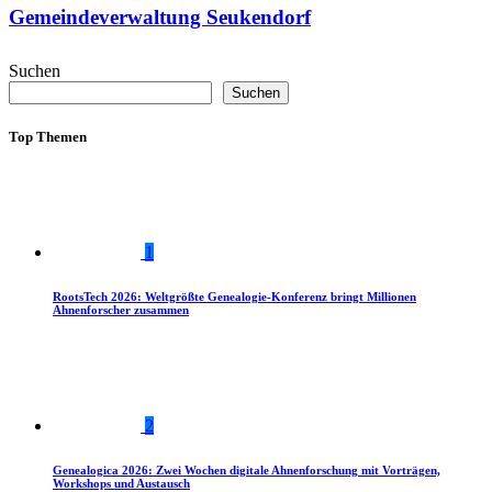
Gemeindeverwaltung Seukendorf
Suchen
Suchen
Top Themen
1
RootsTech 2026: Weltgrößte Genealogie-Konferenz bringt Millionen
Ahnenforscher zusammen
2
Genealogica 2026: Zwei Wochen digitale Ahnenforschung mit Vorträgen,
Workshops und Austausch