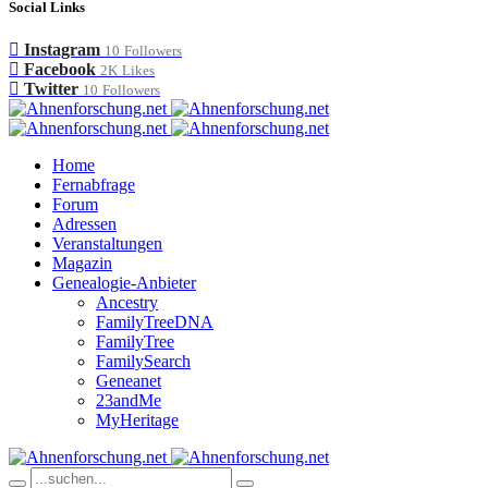
Social Links
Instagram
10
Followers
Facebook
2K
Likes
Twitter
10
Followers
Home
Fernabfrage
Forum
Adressen
Veranstaltungen
Magazin
Genealogie-Anbieter
Ancestry
FamilyTreeDNA
FamilyTree
FamilySearch
Geneanet
23andMe
MyHeritage