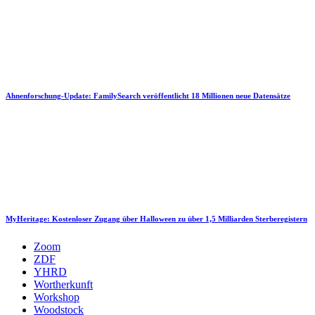
Ahnenforschung-Update: FamilySearch veröffentlicht 18 Millionen neue Datensätze
MyHeritage: Kostenloser Zugang über Halloween zu über 1,5 Milliarden Sterberegistern
Zoom
ZDF
YHRD
Wortherkunft
Workshop
Woodstock