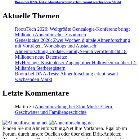
Boom bei DNA-Tests: Ahnenforschung erlebt rasant wachsenden Markt
Aktuelle Themen
RootsTech 2026: Weltgrößte Genealogie-Konferenz bringt
Millionen Ahnenforscher zusammen
Genealogica 2026: Zwei Wochen digitale Ahnenforschung
mit Vorträgen, Workshops und Austausch
Ahnenforschung-Update: FamilySearch veröffentlicht 18
Millionen neue Datensätze
MyHeritage: Kostenloser Zugang über Halloween zu über 1,5
Milliarden Sterberegistern
Boom bei DNA-Tests: Ahnenforschung erlebt rasant
wachsenden Markt
Letzte Kommentare
Martin
zu
Ahnenforschung bei Elon Musk: Eltern,
Geschwister und Familiengeschichte
Finden Sie mit Ahnenforschung.Net Ihre Vorfahren. Egal ob im
Forum, durch unsere Quellen oder über einen Dritt-Anbieter.