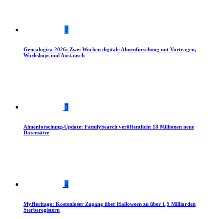
2
Genealogica 2026: Zwei Wochen digitale Ahnenforschung mit Vorträgen,
Workshops und Austausch
3
Ahnenforschung-Update: FamilySearch veröffentlicht 18 Millionen neue
Datensätze
4
MyHeritage: Kostenloser Zugang über Halloween zu über 1,5 Milliarden
Sterberegistern