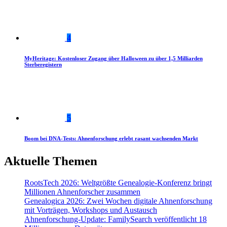
4
MyHeritage: Kostenloser Zugang über Halloween zu über 1,5 Milliarden
Sterberegistern
5
Boom bei DNA-Tests: Ahnenforschung erlebt rasant wachsenden Markt
Aktuelle Themen
RootsTech 2026: Weltgrößte Genealogie-Konferenz bringt
Millionen Ahnenforscher zusammen
Genealogica 2026: Zwei Wochen digitale Ahnenforschung
mit Vorträgen, Workshops und Austausch
Ahnenforschung-Update: FamilySearch veröffentlicht 18