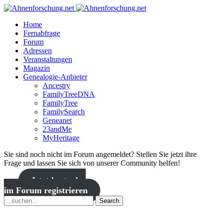
Home
Fernabfrage
Forum
Adressen
Veranstaltungen
Magazin
Genealogie-Anbieter
Ancestry
FamilyTreeDNA
FamilyTree
FamilySearch
Geneanet
23andMe
MyHeritage
Sie sind noch nicht im Forum angemeldet? Stellen Sie jetzt ihre
Frage und lassen Sie sich von unserer Community helfen!
Jetzt kostenlos
im Forum registrieren
Search