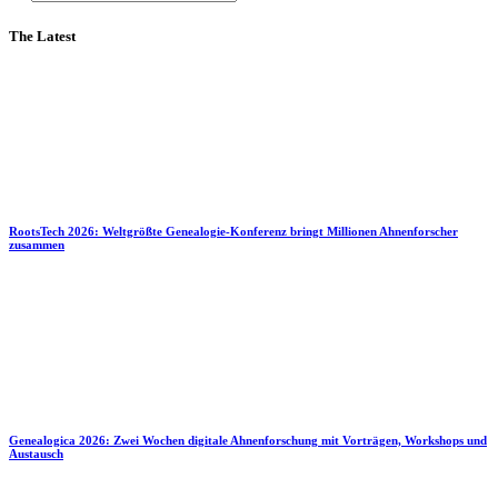
The Latest
RootsTech 2026: Weltgrößte Genealogie-Konferenz bringt Millionen Ahnenforscher
zusammen
Genealogica 2026: Zwei Wochen digitale Ahnenforschung mit Vorträgen, Workshops und
Austausch