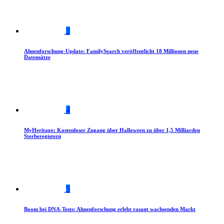
3
Ahnenforschung-Update: FamilySearch veröffentlicht 18 Millionen neue
Datensätze
4
MyHeritage: Kostenloser Zugang über Halloween zu über 1,5 Milliarden
Sterberegistern
5
Boom bei DNA-Tests: Ahnenforschung erlebt rasant wachsenden Markt