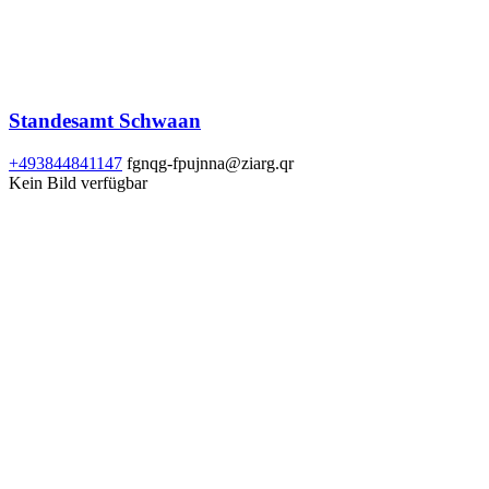
Standesamt Schwaan
+493844841147
fgnqg-fpujnna@ziarg.qr
Kein Bild verfügbar