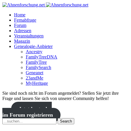
Home
Fernabfrage
Forum
Adressen
Veranstaltungen
Magazin
Genealogie-Anbieter
Ancestry
FamilyTreeDNA
FamilyTree
FamilySearch
Geneanet
23andMe
MyHeritage
Sie sind noch nicht im Forum angemeldet? Stellen Sie jetzt ihre
Frage und lassen Sie sich von unserer Community helfen!
Jetzt kostenlos
im Forum registrieren
Search