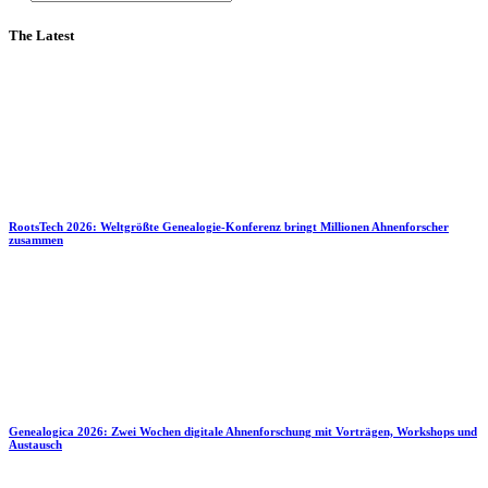
The Latest
RootsTech 2026: Weltgrößte Genealogie-Konferenz bringt Millionen Ahnenforscher
zusammen
Genealogica 2026: Zwei Wochen digitale Ahnenforschung mit Vorträgen, Workshops und
Austausch