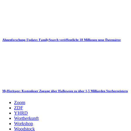
Ahnenforschung-Update: FamilySearch veröffentlicht 18 Millionen neue Datensätze
MyHeritage: Kostenloser Zugang über Halloween zu über 1,5 Milliarden Sterberegistern
Zoom
ZDF
YHRD
Wortherkunft
Workshop
Woodstock