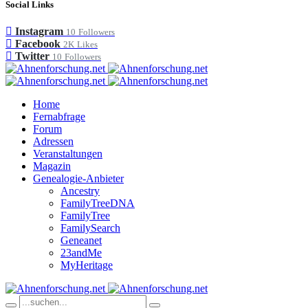
Social Links
Instagram
10
Followers
Facebook
2K
Likes
Twitter
10
Followers
Home
Fernabfrage
Forum
Adressen
Veranstaltungen
Magazin
Genealogie-Anbieter
Ancestry
FamilyTreeDNA
FamilyTree
FamilySearch
Geneanet
23andMe
MyHeritage