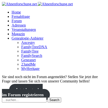
Home
Fernabfrage
Forum
Adressen
Veranstaltungen
Magazin
Genealogie-Anbieter
Ancestry
FamilyTreeDNA
FamilyTree
FamilySearch
Geneanet
23andMe
MyHeritage
Sie sind noch nicht im Forum angemeldet? Stellen Sie jetzt ihre
Frage und lassen Sie sich von unserer Community helfen!
Jetzt kostenlos
im Forum registrieren
Search