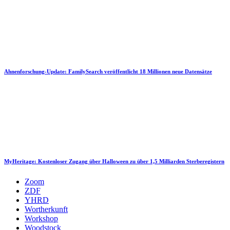
Ahnenforschung-Update: FamilySearch veröffentlicht 18 Millionen neue Datensätze
MyHeritage: Kostenloser Zugang über Halloween zu über 1,5 Milliarden Sterberegistern
Zoom
ZDF
YHRD
Wortherkunft
Workshop
Woodstock