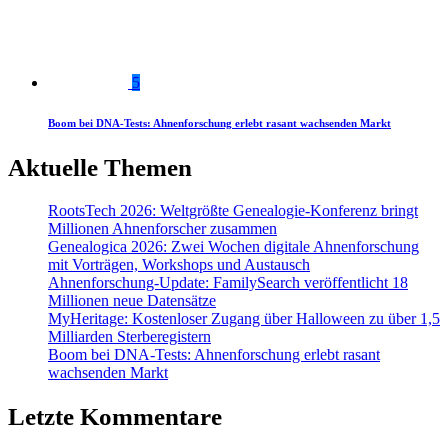
5
Boom bei DNA-Tests: Ahnenforschung erlebt rasant wachsenden Markt
Aktuelle Themen
RootsTech 2026: Weltgrößte Genealogie-Konferenz bringt
Millionen Ahnenforscher zusammen
Genealogica 2026: Zwei Wochen digitale Ahnenforschung
mit Vorträgen, Workshops und Austausch
Ahnenforschung-Update: FamilySearch veröffentlicht 18
Millionen neue Datensätze
MyHeritage: Kostenloser Zugang über Halloween zu über 1,5
Milliarden Sterberegistern
Boom bei DNA-Tests: Ahnenforschung erlebt rasant
wachsenden Markt
Letzte Kommentare