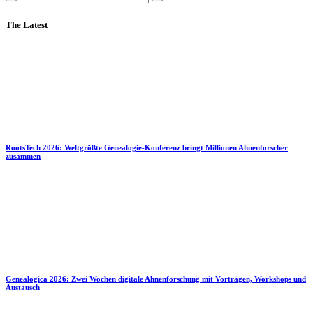
The Latest
RootsTech 2026: Weltgrößte Genealogie-Konferenz bringt Millionen Ahnenforscher
zusammen
Genealogica 2026: Zwei Wochen digitale Ahnenforschung mit Vorträgen, Workshops und
Austausch