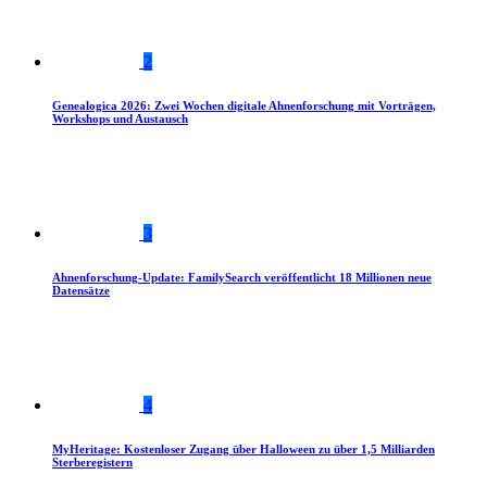
2
Genealogica 2026: Zwei Wochen digitale Ahnenforschung mit Vorträgen,
Workshops und Austausch
3
Ahnenforschung-Update: FamilySearch veröffentlicht 18 Millionen neue
Datensätze
4
MyHeritage: Kostenloser Zugang über Halloween zu über 1,5 Milliarden
Sterberegistern