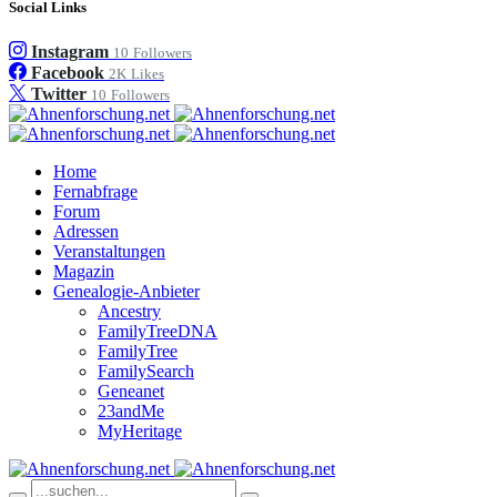
Social Links
Instagram
10
Followers
Facebook
2K
Likes
Twitter
10
Followers
Home
Fernabfrage
Forum
Adressen
Veranstaltungen
Magazin
Genealogie-Anbieter
Ancestry
FamilyTreeDNA
FamilyTree
FamilySearch
Geneanet
23andMe
MyHeritage