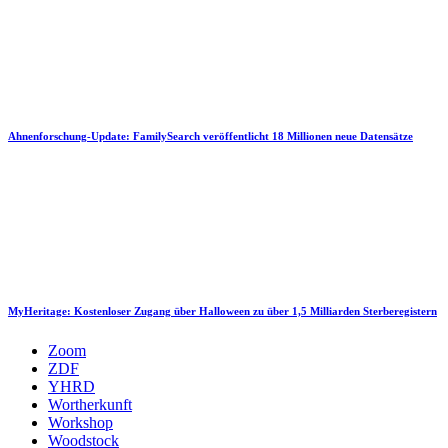
Ahnenforschung-Update: FamilySearch veröffentlicht 18 Millionen neue Datensätze
MyHeritage: Kostenloser Zugang über Halloween zu über 1,5 Milliarden Sterberegistern
Zoom
ZDF
YHRD
Wortherkunft
Workshop
Woodstock