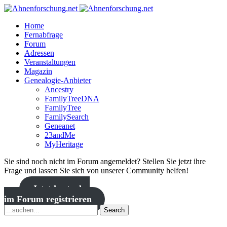
Home
Fernabfrage
Forum
Adressen
Veranstaltungen
Magazin
Genealogie-Anbieter
Ancestry
FamilyTreeDNA
FamilyTree
FamilySearch
Geneanet
23andMe
MyHeritage
Sie sind noch nicht im Forum angemeldet? Stellen Sie jetzt ihre
Frage und lassen Sie sich von unserer Community helfen!
Jetzt kostenlos
im Forum registrieren
Search