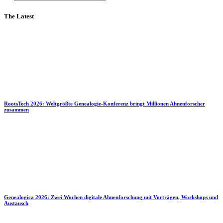
The Latest
RootsTech 2026: Weltgrößte Genealogie-Konferenz bringt Millionen Ahnenforscher
zusammen
Genealogica 2026: Zwei Wochen digitale Ahnenforschung mit Vorträgen, Workshops und
Austausch