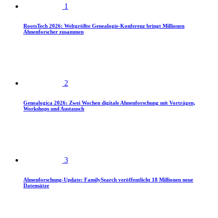
1
RootsTech 2026: Weltgrößte Genealogie-Konferenz bringt Millionen
Ahnenforscher zusammen
2
Genealogica 2026: Zwei Wochen digitale Ahnenforschung mit Vorträgen,
Workshops und Austausch
3
Ahnenforschung-Update: FamilySearch veröffentlicht 18 Millionen neue
Datensätze