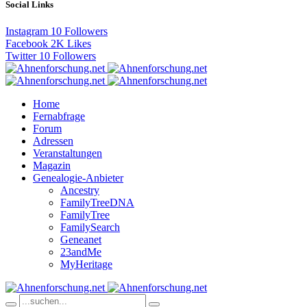
Social Links
Instagram
10
Followers
Facebook
2K
Likes
Twitter
10
Followers
Home
Fernabfrage
Forum
Adressen
Veranstaltungen
Magazin
Genealogie-Anbieter
Ancestry
FamilyTreeDNA
FamilyTree
FamilySearch
Geneanet
23andMe
MyHeritage