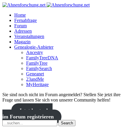
Home
Fernabfrage
Forum
Adressen
Veranstaltungen
Magazin
Genealogie-Anbieter
Ancestry
FamilyTreeDNA
FamilyTree
FamilySearch
Geneanet
23andMe
MyHeritage
Sie sind noch nicht im Forum angemeldet? Stellen Sie jetzt ihre
Frage und lassen Sie sich von unserer Community helfen!
Jetzt kostenlos
im Forum registrieren
Search