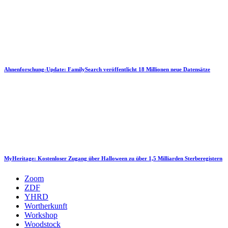
Ahnenforschung-Update: FamilySearch veröffentlicht 18 Millionen neue Datensätze
MyHeritage: Kostenloser Zugang über Halloween zu über 1,5 Milliarden Sterberegistern
Zoom
ZDF
YHRD
Wortherkunft
Workshop
Woodstock