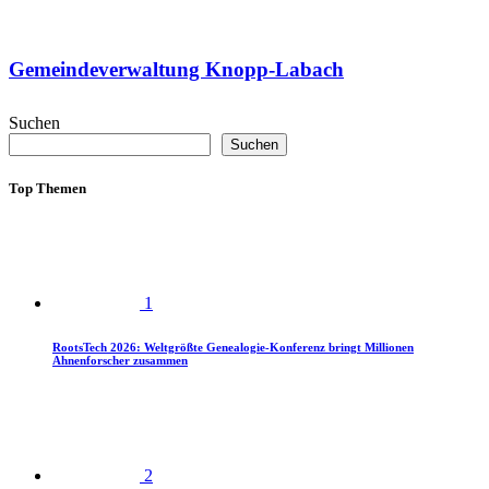
Gemeindeverwaltung Knopp-Labach
Suchen
Suchen
Top Themen
1
RootsTech 2026: Weltgrößte Genealogie-Konferenz bringt Millionen
Ahnenforscher zusammen
2