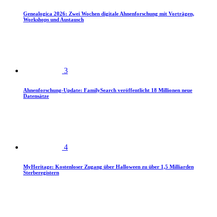
Genealogica 2026: Zwei Wochen digitale Ahnenforschung mit Vorträgen,
Workshops und Austausch
3
Ahnenforschung-Update: FamilySearch veröffentlicht 18 Millionen neue
Datensätze
4
MyHeritage: Kostenloser Zugang über Halloween zu über 1,5 Milliarden
Sterberegistern