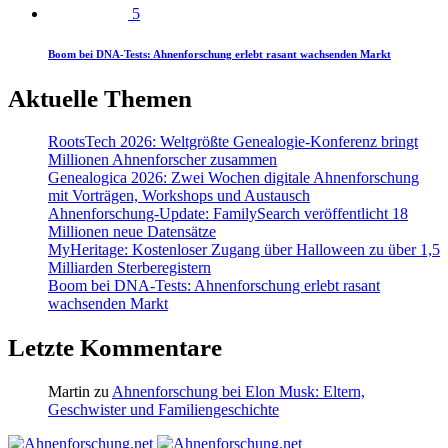
5
Boom bei DNA-Tests: Ahnenforschung erlebt rasant wachsenden Markt
Aktuelle Themen
RootsTech 2026: Weltgrößte Genealogie-Konferenz bringt
Millionen Ahnenforscher zusammen
Genealogica 2026: Zwei Wochen digitale Ahnenforschung
mit Vorträgen, Workshops und Austausch
Ahnenforschung-Update: FamilySearch veröffentlicht 18
Millionen neue Datensätze
MyHeritage: Kostenloser Zugang über Halloween zu über 1,5
Milliarden Sterberegistern
Boom bei DNA-Tests: Ahnenforschung erlebt rasant
wachsenden Markt
Letzte Kommentare
Martin
zu
Ahnenforschung bei Elon Musk: Eltern,
Geschwister und Familiengeschichte