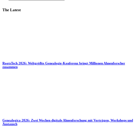
The Latest
RootsTech 2026: Weltgrößte Genealogie-Konferenz bringt Millionen Ahnenforscher
zusammen
Genealogica 2026: Zwei Wochen digitale Ahnenforschung mit Vorträgen, Workshops und
Austausch