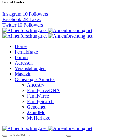
Social Links
Instagram
10
Followers
Facebook
2K
Likes
Twitter
10
Followers
Home
Fernabfrage
Forum
Adressen
Veranstaltungen
Magazin
Genealogie-Anbieter
Ancestry
FamilyTreeDNA
FamilyTree
FamilySearch
Geneanet
23andMe
MyHeritage