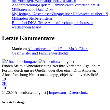
mit Vorträgen, Workshops und Austausch
Ahnenforschung-Update: FamilySearch veröffentlicht 18
Millionen neue Datensätze
MyHeritage: Kostenloser Zugang über Halloween zu über 1,5
Milliarden Sterberegistern
Boom bei DNA-Tests: Ahnenforschung erlebt rasant
wachsenden Markt
Letzte Kommentare
Martin
zu
Ahnenforschung bei Elon Musk: Eltern,
Geschwister und Familiengeschichte
Finden Sie mit Ahnenforschung.Net Ihre Vorfahren. Egal ob im
Forum, durch unsere Quellen oder über einen Dritt-Anbieter.
Ahnenforschung.Net ist unabhängig, objektiv und verlässlich!
10
2K
10
© 2024 Ahnenforschung.net |
Impressum
|
Datenschutz
Neueste Beiträge