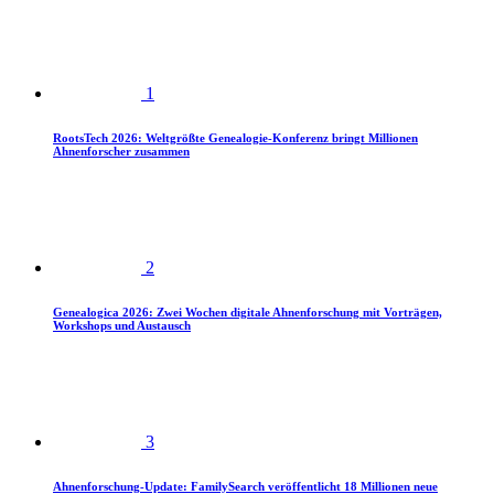
1
RootsTech 2026: Weltgrößte Genealogie-Konferenz bringt Millionen
Ahnenforscher zusammen
2
Genealogica 2026: Zwei Wochen digitale Ahnenforschung mit Vorträgen,
Workshops und Austausch
3
Ahnenforschung-Update: FamilySearch veröffentlicht 18 Millionen neue