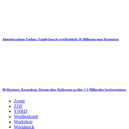
Ahnenforschung-Update: FamilySearch veröffentlicht 18 Millionen neue Datensätze
MyHeritage: Kostenloser Zugang über Halloween zu über 1,5 Milliarden Sterberegistern
Zoom
ZDF
YHRD
Wortherkunft
Workshop
Woodstock