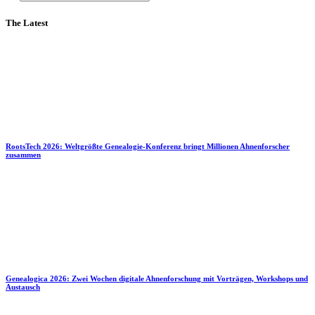
The Latest
RootsTech 2026: Weltgrößte Genealogie-Konferenz bringt Millionen Ahnenforscher
zusammen
Genealogica 2026: Zwei Wochen digitale Ahnenforschung mit Vorträgen, Workshops und
Austausch