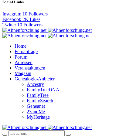
Social Links
Instagram
10
Followers
Facebook
2K
Likes
Twitter
10
Followers
Home
Fernabfrage
Forum
Adressen
Veranstaltungen
Magazin
Genealogie-Anbieter
Ancestry
FamilyTreeDNA
FamilyTree
FamilySearch
Geneanet
23andMe
MyHeritage