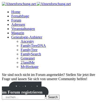
Home
Fernabfrage
Forum
Adressen
Veranstaltungen
Magazin
Genealogie-Anbieter
Ancestry
FamilyTreeDNA
FamilyTree
FamilySearch
Geneanet
23andMe
MyHeritage
Sie sind noch nicht im Forum angemeldet? Stellen Sie jetzt ihre
Frage und lassen Sie sich von unserer Community helfen!
Jetzt kostenlos
im Forum registrieren
Search