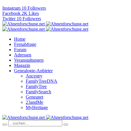
Instagram
10
Followers
Facebook
2K
Likes
Twitter
10
Followers
Home
Fernabfrage
Forum
Adressen
Veranstaltungen
Magazin
Genealogie-Anbieter
Ancestry
FamilyTreeDNA
FamilyTree
FamilySearch
Geneanet
23andMe
MyHeritage