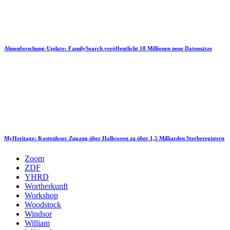
Ahnenforschung-Update: FamilySearch veröffentlicht 18 Millionen neue Datensätze
MyHeritage: Kostenloser Zugang über Halloween zu über 1,5 Milliarden Sterberegistern
Zoom
ZDF
YHRD
Wortherkunft
Workshop
Woodstock
Windsor
William