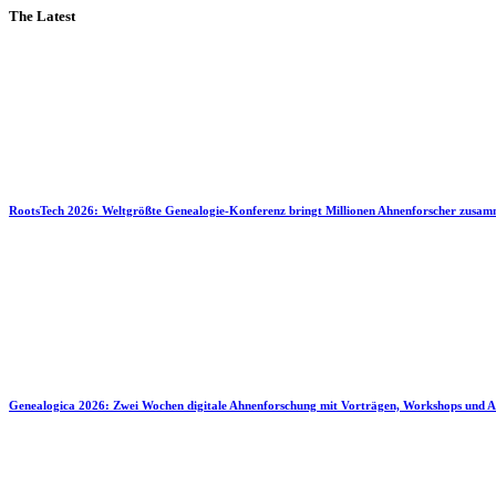
The Latest
RootsTech 2026: Weltgrößte Genealogie-Konferenz bringt Millionen Ahnenforscher zusa
Genealogica 2026: Zwei Wochen digitale Ahnenforschung mit Vorträgen, Workshops und A