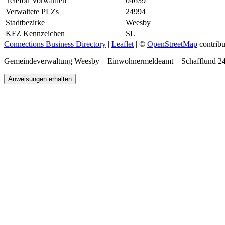
Telefon Vorwahlen
04639
Verwaltete PLZs
24994
Stadtbezirke
Weesby
KFZ Kennzeichen
SL
Connections Business Directory
|
Leaflet
| ©
OpenStreetMap
contribu
Gemeindeverwaltung Weesby – Einwohnermeldeamt – Schafflund 
Anweisungen erhalten