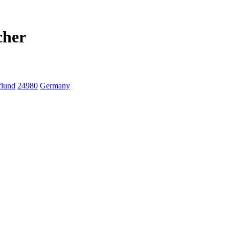
cher
flund
24980
Germany