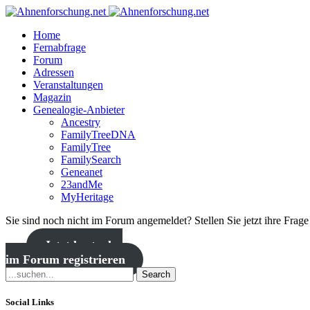
Home
Fernabfrage
Forum
Adressen
Veranstaltungen
Magazin
Genealogie-Anbieter
Ancestry
FamilyTreeDNA
FamilyTree
FamilySearch
Geneanet
23andMe
MyHeritage
Sie sind noch nicht im Forum angemeldet? Stellen Sie jetzt ihre Frag
Jetzt kostenlos
im Forum registrieren
Search
Social Links