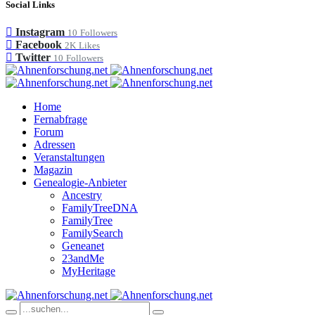
Social Links
Instagram
10
Followers
Facebook
2K
Likes
Twitter
10
Followers
Home
Fernabfrage
Forum
Adressen
Veranstaltungen
Magazin
Genealogie-Anbieter
Ancestry
FamilyTreeDNA
FamilyTree
FamilySearch
Geneanet
23andMe
MyHeritage