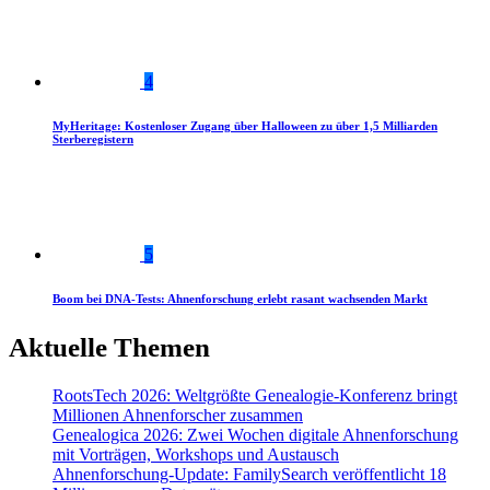
4
MyHeritage: Kostenloser Zugang über Halloween zu über 1,5 Milliarden
Sterberegistern
5
Boom bei DNA-Tests: Ahnenforschung erlebt rasant wachsenden Markt
Aktuelle Themen
RootsTech 2026: Weltgrößte Genealogie-Konferenz bringt
Millionen Ahnenforscher zusammen
Genealogica 2026: Zwei Wochen digitale Ahnenforschung
mit Vorträgen, Workshops und Austausch
Ahnenforschung-Update: FamilySearch veröffentlicht 18