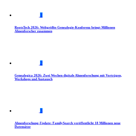
1
RootsTech 2026: Weltgrößte Genealogie-Konferenz bringt Millionen
Ahnenforscher zusammen
2
Genealogica 2026: Zwei Wochen digitale Ahnenforschung mit Vorträgen,
Workshops und Austausch
3
Ahnenforschung-Update: FamilySearch veröffentlicht 18 Millionen neue
Datensätze