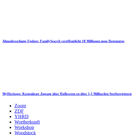
Ahnenforschung-Update: FamilySearch veröffentlicht 18 Millionen neue Datensätze
MyHeritage: Kostenloser Zugang über Halloween zu über 1,5 Milliarden Sterberegistern
Zoom
ZDF
YHRD
Wortherkunft
Workshop
Woodstock