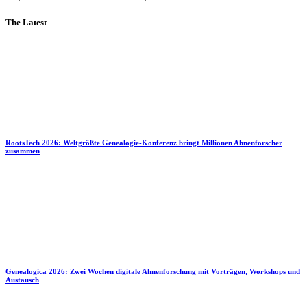
The Latest
RootsTech 2026: Weltgrößte Genealogie-Konferenz bringt Millionen Ahnenforscher
zusammen
Genealogica 2026: Zwei Wochen digitale Ahnenforschung mit Vorträgen, Workshops und
Austausch