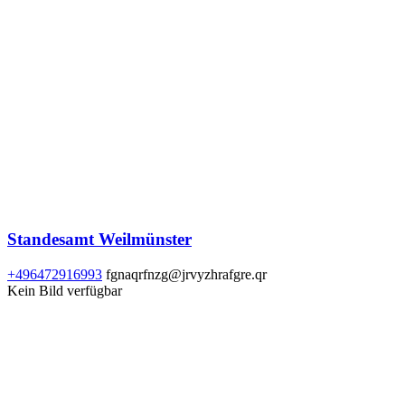
Standesamt Weilmünster
+496472916993
fgnaqrfnzg@jrvyzhrafgre.qr
Kein Bild verfügbar