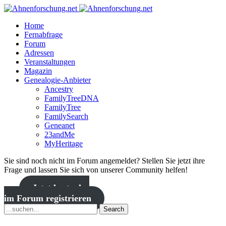
Home
Fernabfrage
Forum
Adressen
Veranstaltungen
Magazin
Genealogie-Anbieter
Ancestry
FamilyTreeDNA
FamilyTree
FamilySearch
Geneanet
23andMe
MyHeritage
Sie sind noch nicht im Forum angemeldet? Stellen Sie jetzt ihre
Frage und lassen Sie sich von unserer Community helfen!
Jetzt kostenlos
im Forum registrieren
Search