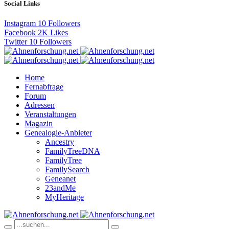
Social Links
Instagram
10
Followers
Facebook
2K
Likes
Twitter
10
Followers
Home
Fernabfrage
Forum
Adressen
Veranstaltungen
Magazin
Genealogie-Anbieter
Ancestry
FamilyTreeDNA
FamilyTree
FamilySearch
Geneanet
23andMe
MyHeritage