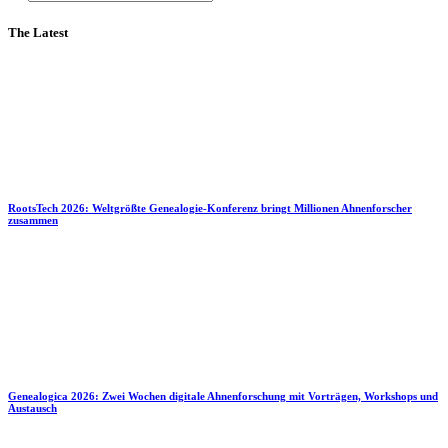
The Latest
RootsTech 2026: Weltgrößte Genealogie-Konferenz bringt Millionen Ahnenforscher
zusammen
Genealogica 2026: Zwei Wochen digitale Ahnenforschung mit Vorträgen, Workshops und
Austausch