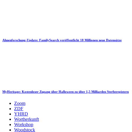
Ahnenforschung-Update: FamilySearch veröffentlicht 18 Millionen neue Datensätze
MyHeritage: Kostenloser Zugang über Halloween zu über 1,5 Milliarden Sterberegistern
Zoom
ZDF
YHRD
Wortherkunft
Workshop
Woodstock