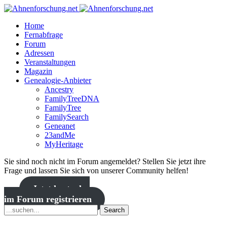
Home
Fernabfrage
Forum
Adressen
Veranstaltungen
Magazin
Genealogie-Anbieter
Ancestry
FamilyTreeDNA
FamilyTree
FamilySearch
Geneanet
23andMe
MyHeritage
Sie sind noch nicht im Forum angemeldet? Stellen Sie jetzt ihre
Frage und lassen Sie sich von unserer Community helfen!
Jetzt kostenlos
im Forum registrieren
Search