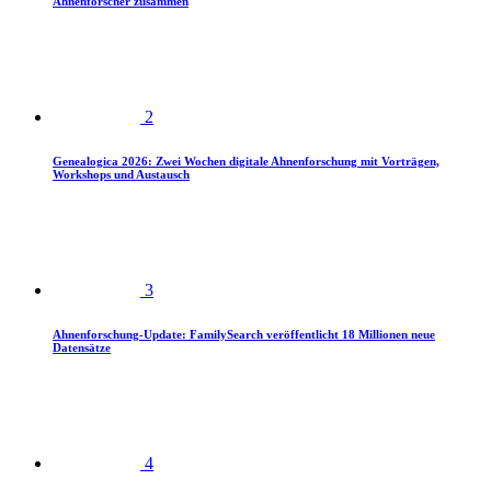
Ahnenforscher zusammen
2
Genealogica 2026: Zwei Wochen digitale Ahnenforschung mit Vorträgen,
Workshops und Austausch
3
Ahnenforschung-Update: FamilySearch veröffentlicht 18 Millionen neue
Datensätze
4