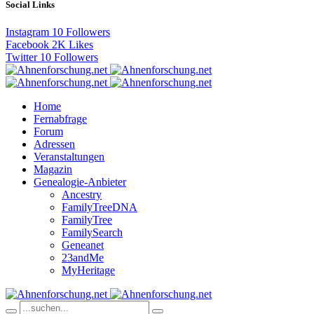
Social Links
Instagram
10
Followers
Facebook
2K
Likes
Twitter
10
Followers
Home
Fernabfrage
Forum
Adressen
Veranstaltungen
Magazin
Genealogie-Anbieter
Ancestry
FamilyTreeDNA
FamilyTree
FamilySearch
Geneanet
23andMe
MyHeritage