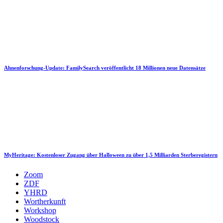
Ahnenforschung-Update: FamilySearch veröffentlicht 18 Millionen neue Datensätze
MyHeritage: Kostenloser Zugang über Halloween zu über 1,5 Milliarden Sterberegistern
Zoom
ZDF
YHRD
Wortherkunft
Workshop
Woodstock