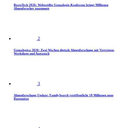
RootsTech 2026: Weltgrößte Genealogie-Konferenz bringt Millionen
Ahnenforscher zusammen
2
Genealogica 2026: Zwei Wochen digitale Ahnenforschung mit Vorträgen,
Workshops und Austausch
3
Ahnenforschung-Update: FamilySearch veröffentlicht 18 Millionen neue
Datensätze