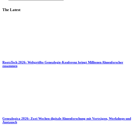
The Latest
RootsTech 2026: Weltgrößte Genealogie-Konferenz bringt Millionen Ahnenforscher
zusammen
Genealogica 2026: Zwei Wochen digitale Ahnenforschung mit Vorträgen, Workshops und
Austausch