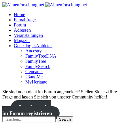
Home
Fernabfrage
Forum
Adressen
Veranstaltungen
Magazin
Genealogie-Anbieter
Ancestry
FamilyTreeDNA
FamilyTree
FamilySearch
Geneanet
23andMe
MyHeritage
Sie sind noch nicht im Forum angemeldet? Stellen Sie jetzt ihre
Frage und lassen Sie sich von unserer Community helfen!
Jetzt kostenlos
im Forum registrieren
Search