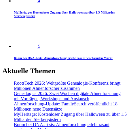
4
MyHeritage: Kostenloser Zugang über Halloween zu über 1,5 Milliarden
Sterberegistern
5
Boom bei DNA-Tests: Ahnenforschung erlebt rasant wachsenden Markt
Aktuelle Themen
RootsTech 2026: Weltgrößte Genealogie-Konferenz bringt
Millionen Ahnenforscher zusammen
Genealogica 2026: Zwei Wochen digitale Ahnenforschung
mit Vorträgen, Workshops und Austausch
Ahnenforschung-Update: FamilySearch veröffentlicht 18
Millionen neue Datensätze
MyHeritage: Kostenloser Zugang über Halloween zu über 1,5
Milliarden Sterberegistern
Boom bei DNA-Tests: Ahnenforschung erlebt rasant