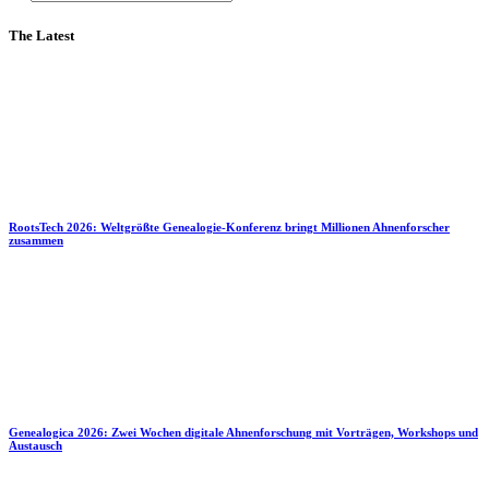
The Latest
RootsTech 2026: Weltgrößte Genealogie-Konferenz bringt Millionen Ahnenforscher
zusammen
Genealogica 2026: Zwei Wochen digitale Ahnenforschung mit Vorträgen, Workshops und
Austausch