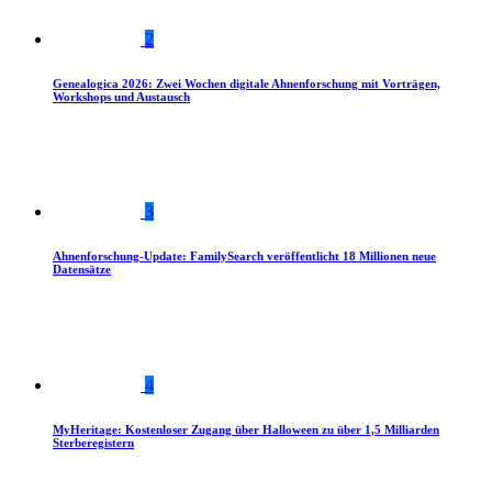
2
Genealogica 2026: Zwei Wochen digitale Ahnenforschung mit Vorträgen,
Workshops und Austausch
3
Ahnenforschung-Update: FamilySearch veröffentlicht 18 Millionen neue
Datensätze
4
MyHeritage: Kostenloser Zugang über Halloween zu über 1,5 Milliarden
Sterberegistern