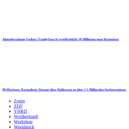
Ahnenforschung-Update: FamilySearch veröffentlicht 18 Millionen neue Datensätze
MyHeritage: Kostenloser Zugang über Halloween zu über 1,5 Milliarden Sterberegistern
Zoom
ZDF
YHRD
Wortherkunft
Workshop
Woodstock