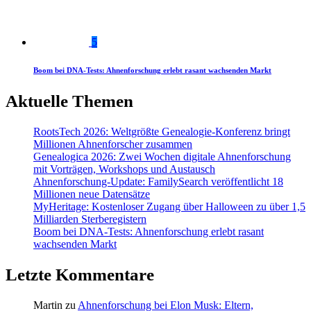
5
Boom bei DNA-Tests: Ahnenforschung erlebt rasant wachsenden Markt
Aktuelle Themen
RootsTech 2026: Weltgrößte Genealogie-Konferenz bringt
Millionen Ahnenforscher zusammen
Genealogica 2026: Zwei Wochen digitale Ahnenforschung
mit Vorträgen, Workshops und Austausch
Ahnenforschung-Update: FamilySearch veröffentlicht 18
Millionen neue Datensätze
MyHeritage: Kostenloser Zugang über Halloween zu über 1,5
Milliarden Sterberegistern
Boom bei DNA-Tests: Ahnenforschung erlebt rasant
wachsenden Markt
Letzte Kommentare
Martin
zu
Ahnenforschung bei Elon Musk: Eltern,