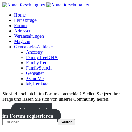
Home
Fernabfrage
Forum
Adressen
Veranstaltungen
Magazin
Genealogie-Anbieter
Ancestry
FamilyTreeDNA
FamilyTree
FamilySearch
Geneanet
23andMe
MyHeritage
Sie sind noch nicht im Forum angemeldet? Stellen Sie jetzt ihre
Frage und lassen Sie sich von unserer Community helfen!
Jetzt kostenlos
im Forum registrieren
Search