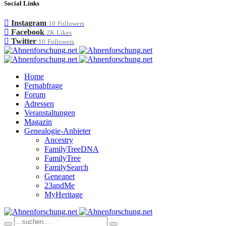
Social Links
Instagram
10
Followers
Facebook
2K
Likes
Twitter
10
Followers
Home
Fernabfrage
Forum
Adressen
Veranstaltungen
Magazin
Genealogie-Anbieter
Ancestry
FamilyTreeDNA
FamilyTree
FamilySearch
Geneanet
23andMe
MyHeritage