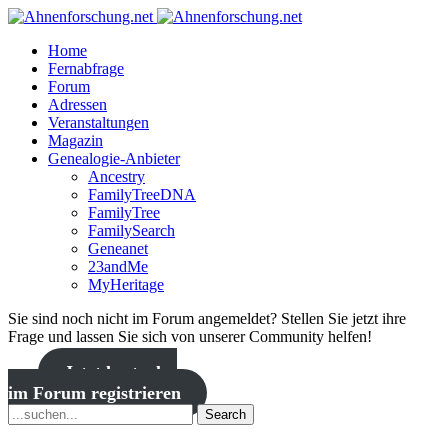
Home
Fernabfrage
Forum
Adressen
Veranstaltungen
Magazin
Genealogie-Anbieter
Ancestry
FamilyTreeDNA
FamilyTree
FamilySearch
Geneanet
23andMe
MyHeritage
Sie sind noch nicht im Forum angemeldet? Stellen Sie jetzt ihre
Frage und lassen Sie sich von unserer Community helfen!
Jetzt kostenlos
im Forum registrieren
Search