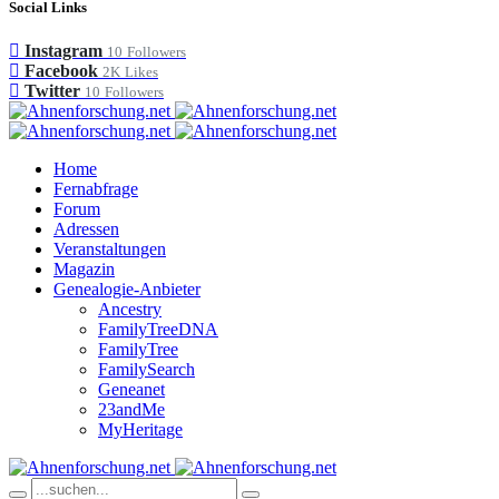
Social Links
Instagram
10
Followers
Facebook
2K
Likes
Twitter
10
Followers
Home
Fernabfrage
Forum
Adressen
Veranstaltungen
Magazin
Genealogie-Anbieter
Ancestry
FamilyTreeDNA
FamilyTree
FamilySearch
Geneanet
23andMe
MyHeritage