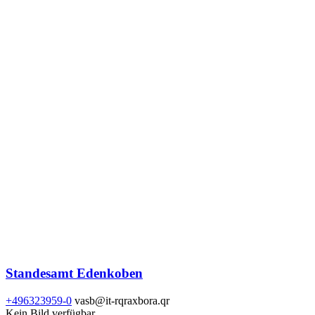
Standesamt Edenkoben
+496323959-0
vasb@it-rqraxbora.qr
Kein Bild verfügbar