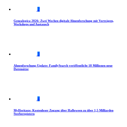
2
Genealogica 2026: Zwei Wochen digitale Ahnenforschung mit Vorträgen,
Workshops und Austausch
3
Ahnenforschung-Update: FamilySearch veröffentlicht 18 Millionen neue
Datensätze
4
MyHeritage: Kostenloser Zugang über Halloween zu über 1,5 Milliarden
Sterberegistern