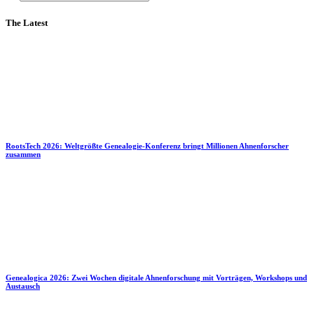
The Latest
RootsTech 2026: Weltgrößte Genealogie-Konferenz bringt Millionen Ahnenforscher
zusammen
Genealogica 2026: Zwei Wochen digitale Ahnenforschung mit Vorträgen, Workshops und
Austausch