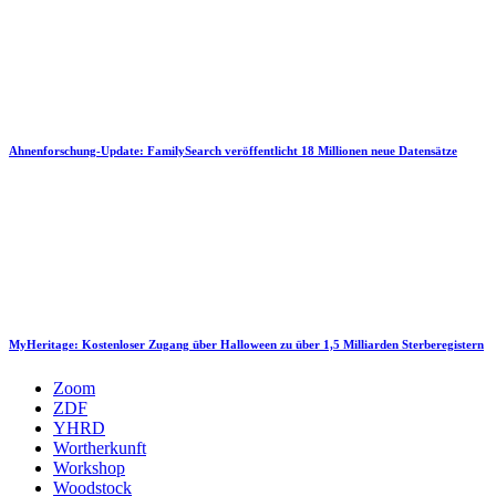
Ahnenforschung-Update: FamilySearch veröffentlicht 18 Millionen neue Datensätze
MyHeritage: Kostenloser Zugang über Halloween zu über 1,5 Milliarden Sterberegistern
Zoom
ZDF
YHRD
Wortherkunft
Workshop
Woodstock