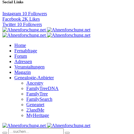
Social Links
Instagram
10
Followers
Facebook
2K
Likes
Twitter
10
Followers
Home
Fernabfrage
Forum
Adressen
Veranstaltungen
Magazin
Genealogie-Anbieter
Ancestry
FamilyTreeDNA
FamilyTree
FamilySearch
Geneanet
23andMe
MyHeritage