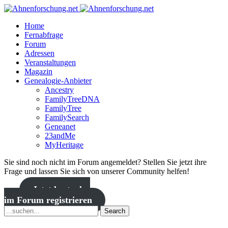
Home
Fernabfrage
Forum
Adressen
Veranstaltungen
Magazin
Genealogie-Anbieter
Ancestry
FamilyTreeDNA
FamilyTree
FamilySearch
Geneanet
23andMe
MyHeritage
Sie sind noch nicht im Forum angemeldet? Stellen Sie jetzt ihre
Frage und lassen Sie sich von unserer Community helfen!
Jetzt kostenlos
im Forum registrieren
Search