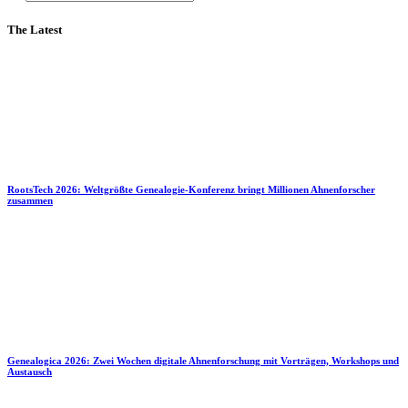
The Latest
RootsTech 2026: Weltgrößte Genealogie-Konferenz bringt Millionen Ahnenforscher
zusammen
Genealogica 2026: Zwei Wochen digitale Ahnenforschung mit Vorträgen, Workshops und
Austausch