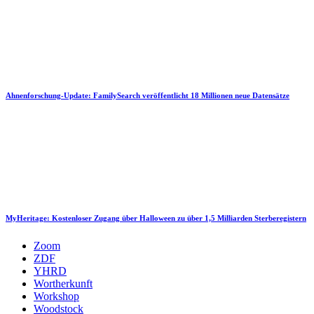
Ahnenforschung-Update: FamilySearch veröffentlicht 18 Millionen neue Datensätze
MyHeritage: Kostenloser Zugang über Halloween zu über 1,5 Milliarden Sterberegistern
Zoom
ZDF
YHRD
Wortherkunft
Workshop
Woodstock