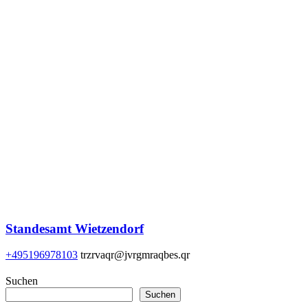
Standesamt Wietzendorf
+495196978103
trzrvaqr@jvrgmraqbes.qr
Suchen
Suchen