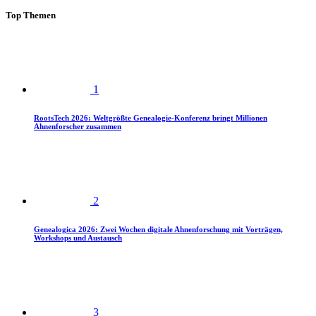
Top Themen
1
RootsTech 2026: Weltgrößte Genealogie-Konferenz bringt Millionen
Ahnenforscher zusammen
2
Genealogica 2026: Zwei Wochen digitale Ahnenforschung mit Vorträgen,
Workshops und Austausch
3