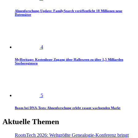
Ahnenforschung-Update: FamilySearch veröffentlicht 18 Millionen neue
Datensätze
4
MyHeritage: Kostenloser Zugang über Halloween zu über 1,5 Milliarden
Sterberegistern
5
Boom bei DNA-Tests: Ahnenforschung erlebt rasant wachsenden Markt
Aktuelle Themen
RootsTech 2026: Weltgrößte Genealogie-Konferenz bringt