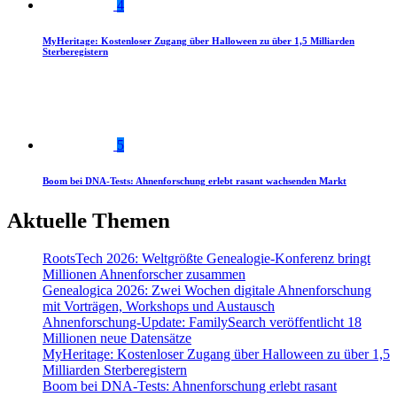
4
MyHeritage: Kostenloser Zugang über Halloween zu über 1,5 Milliarden
Sterberegistern
5
Boom bei DNA-Tests: Ahnenforschung erlebt rasant wachsenden Markt
Aktuelle Themen
RootsTech 2026: Weltgrößte Genealogie-Konferenz bringt
Millionen Ahnenforscher zusammen
Genealogica 2026: Zwei Wochen digitale Ahnenforschung
mit Vorträgen, Workshops und Austausch
Ahnenforschung-Update: FamilySearch veröffentlicht 18
Millionen neue Datensätze
MyHeritage: Kostenloser Zugang über Halloween zu über 1,5
Milliarden Sterberegistern
Boom bei DNA-Tests: Ahnenforschung erlebt rasant