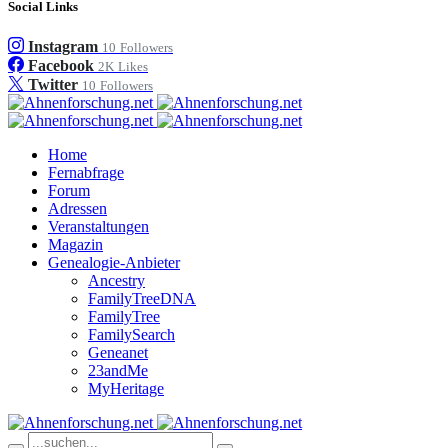
Social Links
Instagram
10
Followers
Facebook
2K
Likes
Twitter
10
Followers
Home
Fernabfrage
Forum
Adressen
Veranstaltungen
Magazin
Genealogie-Anbieter
Ancestry
FamilyTreeDNA
FamilyTree
FamilySearch
Geneanet
23andMe
MyHeritage