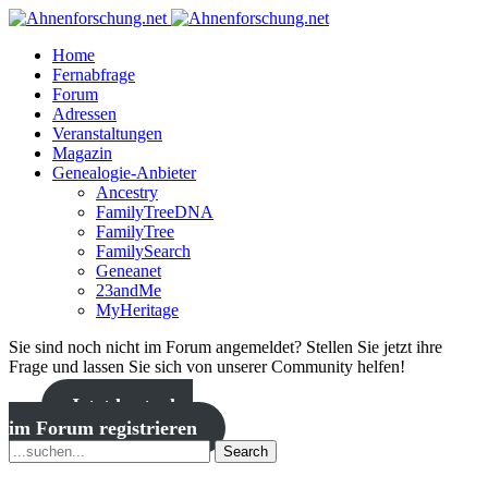
Home
Fernabfrage
Forum
Adressen
Veranstaltungen
Magazin
Genealogie-Anbieter
Ancestry
FamilyTreeDNA
FamilyTree
FamilySearch
Geneanet
23andMe
MyHeritage
Sie sind noch nicht im Forum angemeldet? Stellen Sie jetzt ihre
Frage und lassen Sie sich von unserer Community helfen!
Jetzt kostenlos
im Forum registrieren
Search