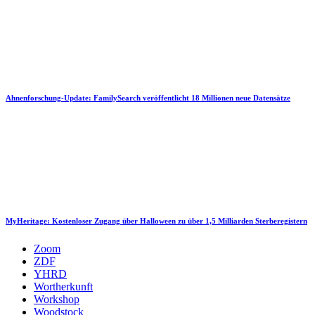
Ahnenforschung-Update: FamilySearch veröffentlicht 18 Millionen neue Datensätze
MyHeritage: Kostenloser Zugang über Halloween zu über 1,5 Milliarden Sterberegistern
Zoom
ZDF
YHRD
Wortherkunft
Workshop
Woodstock