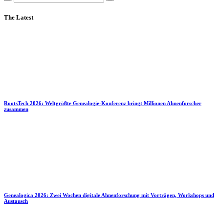
The Latest
RootsTech 2026: Weltgrößte Genealogie-Konferenz bringt Millionen Ahnenforscher
zusammen
Genealogica 2026: Zwei Wochen digitale Ahnenforschung mit Vorträgen, Workshops und
Austausch