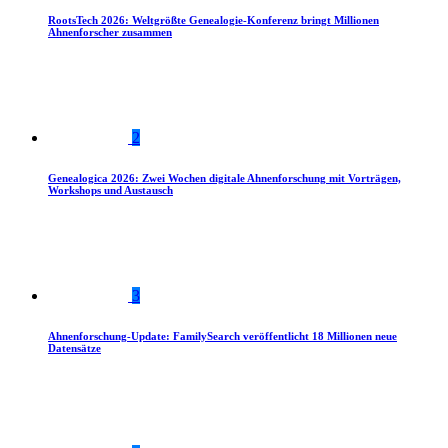
RootsTech 2026: Weltgrößte Genealogie-Konferenz bringt Millionen
Ahnenforscher zusammen
2
Genealogica 2026: Zwei Wochen digitale Ahnenforschung mit Vorträgen,
Workshops und Austausch
3
Ahnenforschung-Update: FamilySearch veröffentlicht 18 Millionen neue
Datensätze