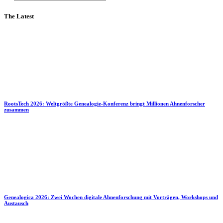
The Latest
RootsTech 2026: Weltgrößte Genealogie-Konferenz bringt Millionen Ahnenforscher
zusammen
Genealogica 2026: Zwei Wochen digitale Ahnenforschung mit Vorträgen, Workshops und
Austausch