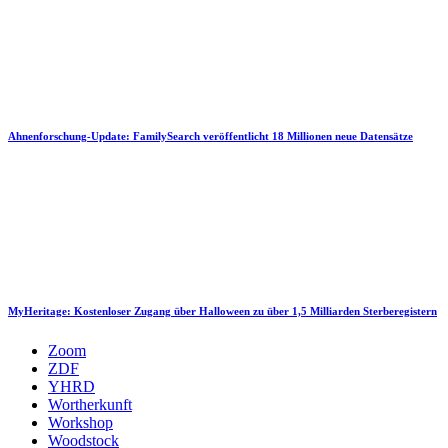
Ahnenforschung-Update: FamilySearch veröffentlicht 18 Millionen neue Datensätze
MyHeritage: Kostenloser Zugang über Halloween zu über 1,5 Milliarden Sterberegistern
Zoom
ZDF
YHRD
Wortherkunft
Workshop
Woodstock