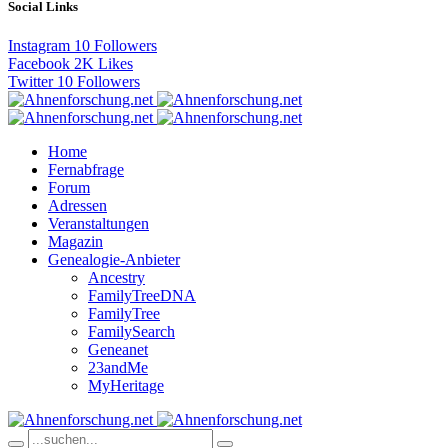
Social Links
Instagram
10
Followers
Facebook
2K
Likes
Twitter
10
Followers
Home
Fernabfrage
Forum
Adressen
Veranstaltungen
Magazin
Genealogie-Anbieter
Ancestry
FamilyTreeDNA
FamilyTree
FamilySearch
Geneanet
23andMe
MyHeritage