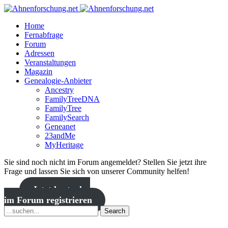
Home
Fernabfrage
Forum
Adressen
Veranstaltungen
Magazin
Genealogie-Anbieter
Ancestry
FamilyTreeDNA
FamilyTree
FamilySearch
Geneanet
23andMe
MyHeritage
Sie sind noch nicht im Forum angemeldet? Stellen Sie jetzt ihre
Frage und lassen Sie sich von unserer Community helfen!
Jetzt kostenlos
im Forum registrieren
Search