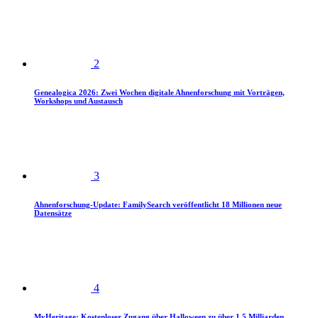
2
Genealogica 2026: Zwei Wochen digitale Ahnenforschung mit Vorträgen,
Workshops und Austausch
3
Ahnenforschung-Update: FamilySearch veröffentlicht 18 Millionen neue
Datensätze
4
MyHeritage: Kostenloser Zugang über Halloween zu über 1,5 Milliarden