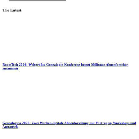
The Latest
RootsTech 2026: Weltgrößte Genealogie-Konferenz bringt Millionen Ahnenforscher
zusammen
Genealogica 2026: Zwei Wochen digitale Ahnenforschung mit Vorträgen, Workshops und
Austausch