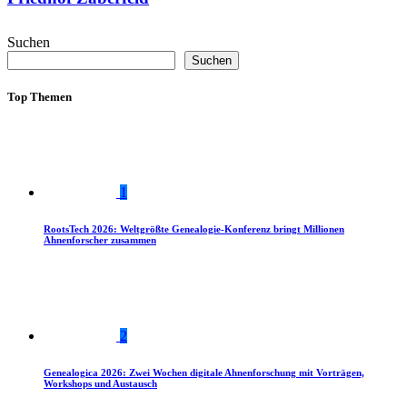
Suchen
Suchen
Top Themen
1
RootsTech 2026: Weltgrößte Genealogie-Konferenz bringt Millionen
Ahnenforscher zusammen
2
Genealogica 2026: Zwei Wochen digitale Ahnenforschung mit Vorträgen,
Workshops und Austausch