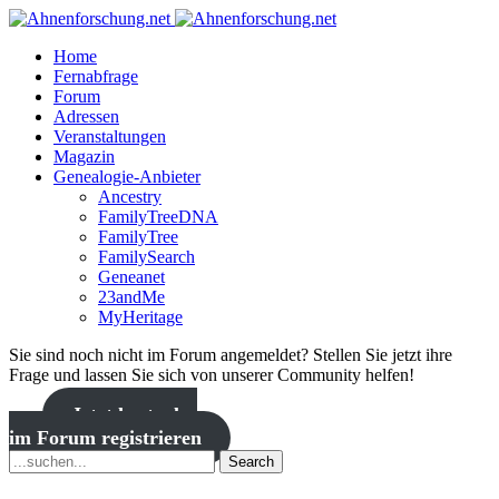
Home
Fernabfrage
Forum
Adressen
Veranstaltungen
Magazin
Genealogie-Anbieter
Ancestry
FamilyTreeDNA
FamilyTree
FamilySearch
Geneanet
23andMe
MyHeritage
Sie sind noch nicht im Forum angemeldet? Stellen Sie jetzt ihre
Frage und lassen Sie sich von unserer Community helfen!
Jetzt kostenlos
im Forum registrieren
Search