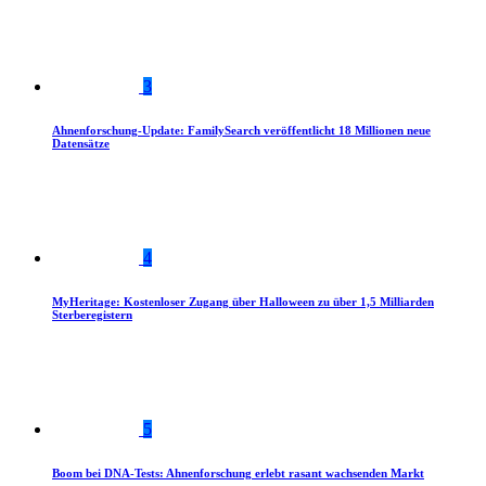
3
Ahnenforschung-Update: FamilySearch veröffentlicht 18 Millionen neue
Datensätze
4
MyHeritage: Kostenloser Zugang über Halloween zu über 1,5 Milliarden
Sterberegistern
5
Boom bei DNA-Tests: Ahnenforschung erlebt rasant wachsenden Markt