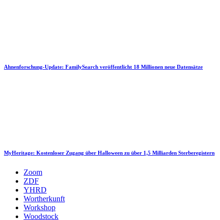
Ahnenforschung-Update: FamilySearch veröffentlicht 18 Millionen neue Datensätze
MyHeritage: Kostenloser Zugang über Halloween zu über 1,5 Milliarden Sterberegistern
Zoom
ZDF
YHRD
Wortherkunft
Workshop
Woodstock