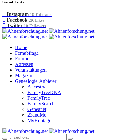
Social Links
Instagram
10
Followers
Facebook
2K
Likes
Twitter
10
Followers
Home
Fernabfrage
Forum
Adressen
Veranstaltungen
Magazin
Genealogie-Anbieter
Ancestry
FamilyTreeDNA
FamilyTree
FamilySearch
Geneanet
23andMe
MyHeritage