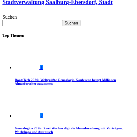
Stadtverwaltung Saalburg-Ebersdorf, Stadt
Suchen
Suchen
Top Themen
1
RootsTech 2026: Weltgrößte Genealogie-Konferenz bringt Millionen
Ahnenforscher zusammen
2
Genealogica 2026: Zwei Wochen digitale Ahnenforschung mit Vorträgen,
Workshops und Austausch