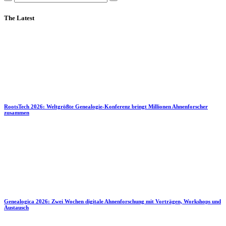
The Latest
RootsTech 2026: Weltgrößte Genealogie-Konferenz bringt Millionen Ahnenforscher
zusammen
Genealogica 2026: Zwei Wochen digitale Ahnenforschung mit Vorträgen, Workshops und
Austausch