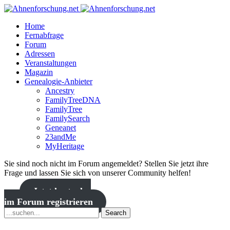
Home
Fernabfrage
Forum
Adressen
Veranstaltungen
Magazin
Genealogie-Anbieter
Ancestry
FamilyTreeDNA
FamilyTree
FamilySearch
Geneanet
23andMe
MyHeritage
Sie sind noch nicht im Forum angemeldet? Stellen Sie jetzt ihre
Frage und lassen Sie sich von unserer Community helfen!
Jetzt kostenlos
im Forum registrieren
Search