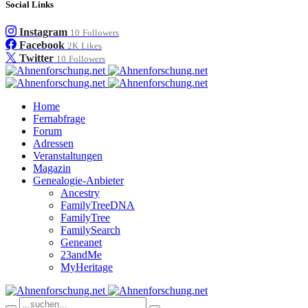
Social Links
Instagram
10
Followers
Facebook
2K
Likes
Twitter
10
Followers
Home
Fernabfrage
Forum
Adressen
Veranstaltungen
Magazin
Genealogie-Anbieter
Ancestry
FamilyTreeDNA
FamilyTree
FamilySearch
Geneanet
23andMe
MyHeritage