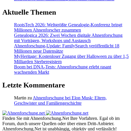
Aktuelle Themen
RootsTech 2026: Weltgrößte Genealogie-Konferenz bringt
Millionen Ahnenforscher zusammen
Genealogica 2026: Zwei Wochen digitale Ahnenforschung
mit Vorträgen, Workshops und Austausch
Ahnenforschung-Update: FamilySearch veröffentlicht 18
Millionen neue Datensätze
MyHeritage: Kostenloser Zugang über Halloween zu über 1,5
Milliarden Sterberegistern
Boom bei DNA-Tests: Ahnenforschung erlebt rasant
wachsenden Markt
Letzte Kommentare
Martin
zu
Ahnenforschung bei Elon Musk: Eltern,
Geschwister und Familiengeschichte
Finden Sie mit Ahnenforschung.Net Ihre Vorfahren. Egal ob im
Forum, durch unsere Quellen oder über einen Dritt-Anbieter.
Ahnenforschung.Net ist unabhängig, objektiv und verlässlich!