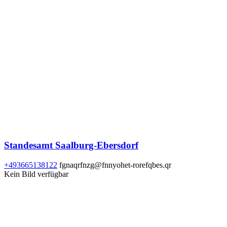
Standesamt Saalburg-Ebersdorf
+493665138122
fgnaqrfnzg@fnnyohet-rorefqbes.qr
Kein Bild verfügbar