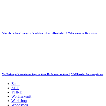
Ahnenforschung-Update: FamilySearch veröffentlicht 18 Millionen neue Datensätze
MyHeritage: Kostenloser Zugang über Halloween zu über 1,5 Milliarden Sterberegistern
Zoom
ZDF
YHRD
Wortherkunft
Workshop
Woodstock