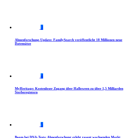
3
Ahnenforschung-Update: FamilySearch veröffentlicht 18 Millionen neue
Datensätze
4
MyHeritage: Kostenloser Zugang über Halloween zu über 1,5 Milliarden
Sterberegistern
5
Boom bei DNA-Tests: Ahnenforschung erlebt rasant wachsenden Markt