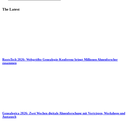
The Latest
RootsTech 2026: Weltgrößte Genealogie-Konferenz bringt Millionen Ahnenforscher
zusammen
Genealogica 2026: Zwei Wochen digitale Ahnenforschung mit Vorträgen, Workshops und
Austausch