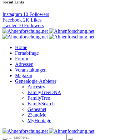
Social Links
Instagram
10
Followers
Facebook
2K
Likes
Twitter
10
Followers
Home
Fernabfrage
Forum
Adressen
Veranstaltungen
Magazin
Genealogie-Anbieter
Ancestry
FamilyTreeDNA
FamilyTree
FamilySearch
Geneanet
23andMe
MyHeritage