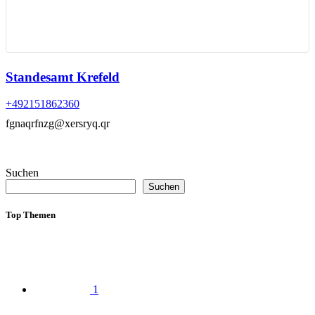
Standesamt Krefeld
+492151862360
fgnaqrfnzg@xersryq.qr
Suchen
Suchen
Top Themen
1