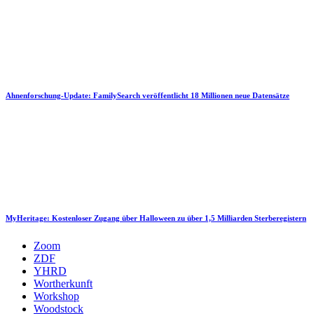
Ahnenforschung-Update: FamilySearch veröffentlicht 18 Millionen neue Datensätze
MyHeritage: Kostenloser Zugang über Halloween zu über 1,5 Milliarden Sterberegistern
Zoom
ZDF
YHRD
Wortherkunft
Workshop
Woodstock