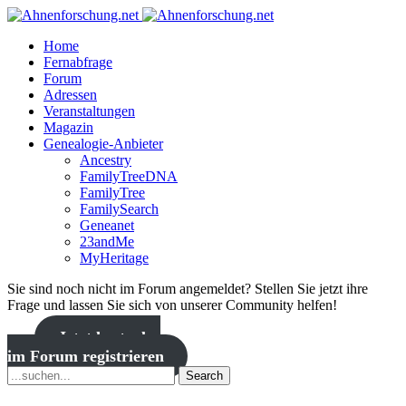
Home
Fernabfrage
Forum
Adressen
Veranstaltungen
Magazin
Genealogie-Anbieter
Ancestry
FamilyTreeDNA
FamilyTree
FamilySearch
Geneanet
23andMe
MyHeritage
Sie sind noch nicht im Forum angemeldet? Stellen Sie jetzt ihre
Frage und lassen Sie sich von unserer Community helfen!
Jetzt kostenlos
im Forum registrieren
Search