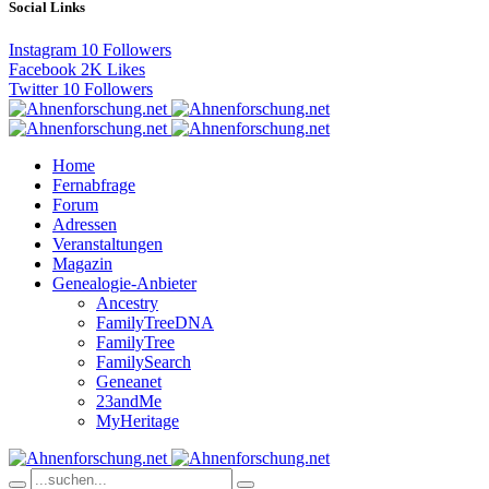
Social Links
Instagram
10
Followers
Facebook
2K
Likes
Twitter
10
Followers
Home
Fernabfrage
Forum
Adressen
Veranstaltungen
Magazin
Genealogie-Anbieter
Ancestry
FamilyTreeDNA
FamilyTree
FamilySearch
Geneanet
23andMe
MyHeritage