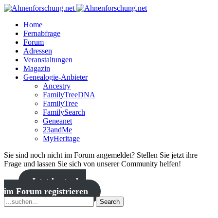
Home
Fernabfrage
Forum
Adressen
Veranstaltungen
Magazin
Genealogie-Anbieter
Ancestry
FamilyTreeDNA
FamilyTree
FamilySearch
Geneanet
23andMe
MyHeritage
Sie sind noch nicht im Forum angemeldet? Stellen Sie jetzt ihre
Frage und lassen Sie sich von unserer Community helfen!
Jetzt kostenlos
im Forum registrieren
Search