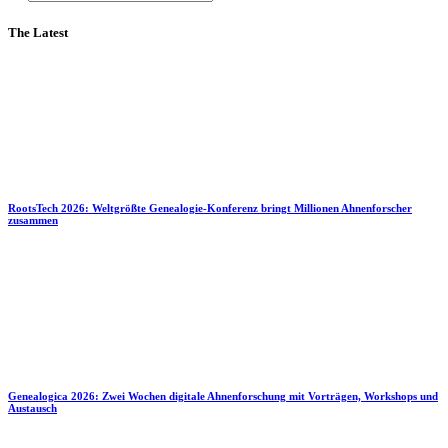
The Latest
RootsTech 2026: Weltgrößte Genealogie-Konferenz bringt Millionen Ahnenforscher
zusammen
Genealogica 2026: Zwei Wochen digitale Ahnenforschung mit Vorträgen, Workshops und
Austausch