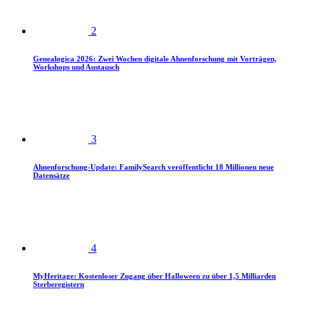
2
Genealogica 2026: Zwei Wochen digitale Ahnenforschung mit Vorträgen,
Workshops und Austausch
3
Ahnenforschung-Update: FamilySearch veröffentlicht 18 Millionen neue
Datensätze
4
MyHeritage: Kostenloser Zugang über Halloween zu über 1,5 Milliarden
Sterberegistern