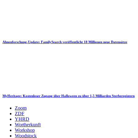
Ahnenforschung-Update: FamilySearch veröffentlicht 18 Millionen neue Datensätze
MyHeritage: Kostenloser Zugang über Halloween zu über 1,5 Milliarden Sterberegistern
Zoom
ZDF
YHRD
Wortherkunft
Workshop
Woodstock